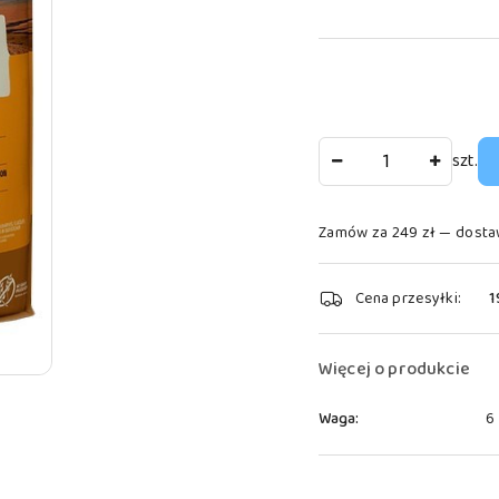
Ilość
szt.
Zamów za 249 zł — dosta
Dostępność
Cena przesyłki:
1
i
dostawa
Więcej o produkcie
Waga:
6