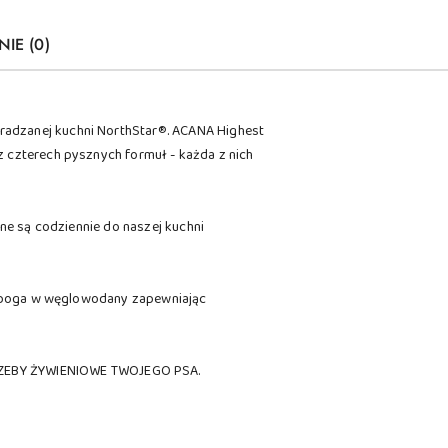
NIE (0)
radzanej kuchni NorthStar®. ACANA Highest
z czterech pysznych formuł - każda z nich
ane są codziennie do naszej kuchni
a uboga w węglowodany zapewniając
RZEBY ŻYWIENIOWE TWOJEGO PSA.