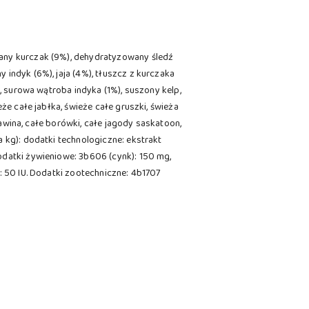
wany kurczak (9%), dehydratyzowany śledź
 indyk (6%), jaja (4%), tłuszcz z kurczaka
a, surowa wątroba indyka (1%), suszony kelp,
że całe jabłka, świeże całe gruszki, świeża
urawina, całe borówki, całe jagody saskatoon,
a kg): dodatki technologiczne: ekstrakt
odatki żywieniowe: 3b606 (cynk): 150 mg,
: 50 IU. Dodatki zootechniczne: 4b1707