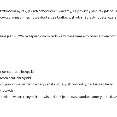
udowany tak, jak ich przodków. Uważamy, że powinny jeść tak jak oni. P
czy: mięso mięśniowe dostarcza białko, wątroba i żołądki dostarczają wi
airie jest w 70% przepełniona składnikami mięsnymi – to prawie dwukrotn
 serca oraz chrząstki.
erca oraz chrząstki.
dź jeziorowy, sandacz amerykański, szczupak pospolity, czukuczan biały.
eriowych.
awiane w naturalnym środowisku śledź jeziorowy, sandacz amerykański, szc