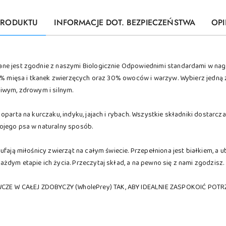
PRODUKTU
INFORMACJE DOT. BEZPIECZEŃSTWA
OPI
ne jest zgodnie z naszymi Biologicznie Odpowiednimi standardami w nag
70% mięsa i tkanek zwierzęcych oraz 30% owoców i warzyw. Wybierz jedną 
iwym, zdrowym i silnym.
oparta na kurczaku, indyku, jajach i rybach. Wszystkie składniki dostarcz
ojego psa w naturalny sposób.
 ufają miłośnicy zwierząt na całym świecie. Przepełniona jest białkiem, 
żdym etapie ich życia. Przeczytaj skład, a na pewno się z nami zgodzisz.
ZE W CAŁEJ ZDOBYCZY (WholePrey) TAK, ABY IDEALNIE ZASPOKOIĆ POT