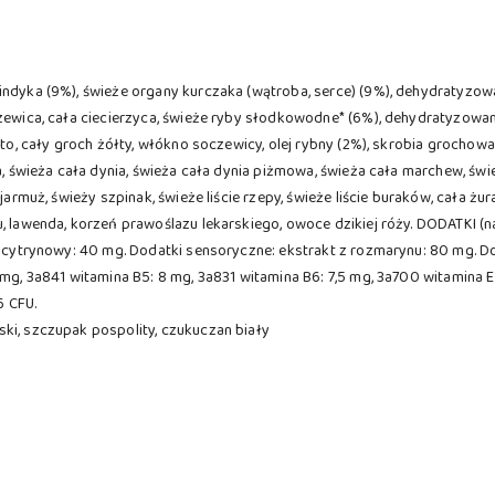
indyka (9%), świeże organy kurczaka (wątroba, serce) (9%), dehydratyzo
zewica, cała ciecierzyca, świeże ryby słodkowodne* (6%), dehydratyzowany
nto, cały groch żółty, włókno soczewicy, olej rybny (2%), skrobia grochow
a, świeża cała dynia, świeża cała dynia piżmowa, świeża cała marchew, świe
 jarmuż, świeży szpinak, świeże liście rzepy, świeże liście buraków, cała ż
, lawenda, korzeń prawoślazu lekarskiego, owoce dzikiej róży. DODATKI (n
as cytrynowy: 40 mg. Dodatki sensoryczne: ekstrakt z rozmarynu: 80 mg. D
 mg, 3a841 witamina B5: 8 mg, 3a831 witamina B6: 7,5 mg, 3a700 witamina E
6 CFU.
ki, szczupak pospolity, czukuczan biały