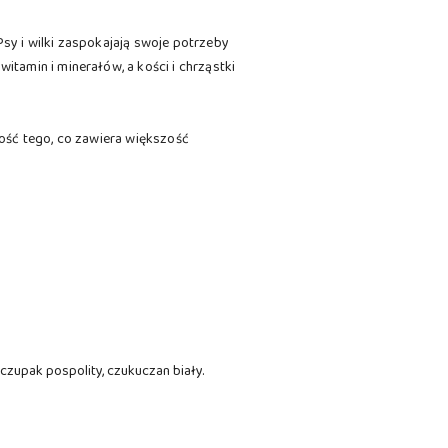
sy i wilki zaspokajają swoje potrzeby
tamin i minerałów, a kości i chrząstki
ość tego, co zawiera większość
zupak pospolity, czukuczan biały.