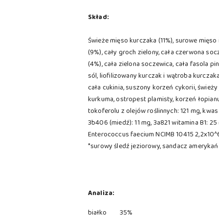
Skład:
Świeże mięso kurczaka (11%), surowe mięso 
(9%), cały groch zielony, cała czerwona soc
(4%), cała zielona soczewica, cała fasola pi
sól, liofilizowany kurczak i wątroba kurczak
cała cukinia, suszony korzeń cykorii, świeży
kurkuma, ostropest plamisty, korzeń łopianu
tokoferolu z olejów roślinnych: 121 mg, kw
3b406 (miedź): 11 mg, 3a821 witamina B1: 25
Enterococcus faecium NCIMB 10415 2,2x10^
*surowy śledź jeziorowy, sandacz amerykańs
Analiza:
białko
35%