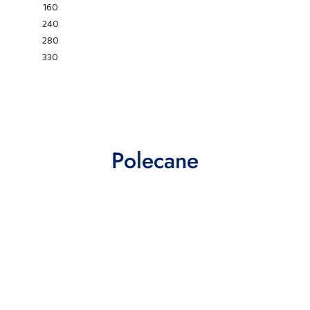
160
240
280
330
Produkty
Polecane
o
statusie: