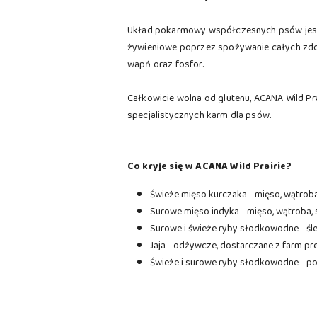
Układ pokarmowy współczesnych psów jest zb
żywieniowe poprzez spożywanie całych zdoby
wapń oraz fosfor.
Całkowicie wolna od glutenu, ACANA Wild Pr
specjalistycznych karm dla psów.
Co kryje się w ACANA Wild Prairie?
Świeże mięso kurczaka - mięso, wątroba,
Surowe mięso indyka - mięso, wątroba, s
Surowe i świeże ryby słodkowodne - śle
Jaja - odżywcze, dostarczane z farm pr
Świeże i surowe ryby słodkowodne - poł