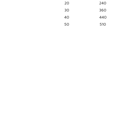
20
240
30
360
40
440
50
510
Pomiń karuzelę produktów