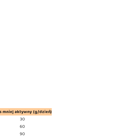
s mniej aktywny (g/dzień)
30
60
90