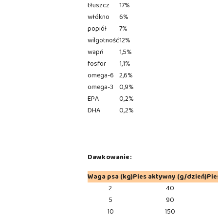
tłuszcz
17%
włókno
6%
popiół
7%
wilgotność
12%
wapń
1,5%
fosfor
1,1%
omega-6
2,6%
omega-3
0,9%
EPA
0,2%
DHA
0,2%
Dawkowanie:
Waga psa (kg)
Pies aktywny (g/dzień)
Pie
2
40
5
90
10
150