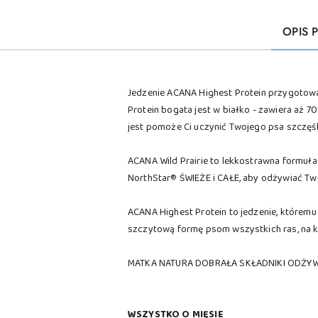
OPIS 
Jedzenie ACANA Highest Protein przygotowa
Protein bogata jest w białko - zawiera aż 
jest pomoże Ci uczynić Twojego psa szczęśl
ACANA Wild Prairie to lekkostrawna formuła 
NorthStar® ŚWIEŻE i CAŁE, aby odżywiać Tw
ACANA Highest Protein to jedzenie, któremu
szczytową formę psom wszystkich ras, na ka
MATKA NATURA DOBRAŁA SKŁADNIKI ODŻYWC
WSZYSTKO O MIĘSIE