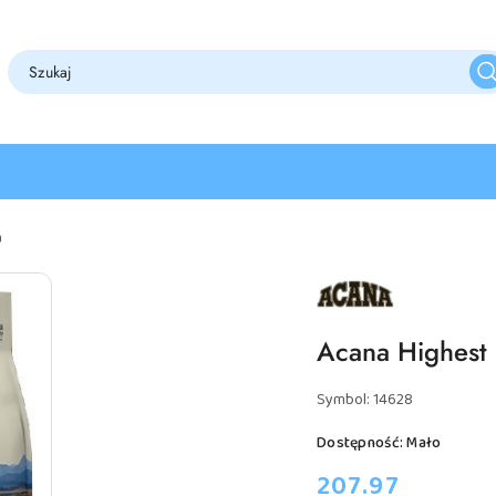
a
NAZWA
PRODUCENTA:
ACANA
Acana Highest 
Symbol:
14628
Dostępność:
Mało
cena:
207.97