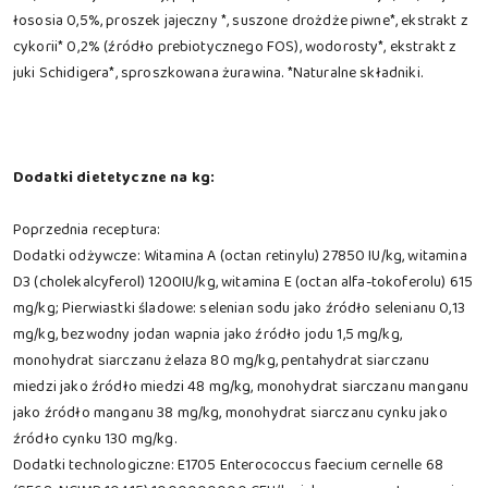
łososia 0,5%, proszek jajeczny *, suszone drożdże piwne*, ekstrakt z
cykorii* 0,2% (źródło prebiotycznego FOS), wodorosty*, ekstrakt z
juki Schidigera*, sproszkowana żurawina. *Naturalne składniki.
Dodatki dietetyczne na kg:
Poprzednia receptura:
Dodatki odżywcze: Witamina A (octan retinylu) 27850 IU/kg, witamina
D3 (cholekalcyferol) 1200IU/kg, witamina E (octan alfa-tokoferolu) 615
mg/kg; Pierwiastki śladowe: selenian sodu jako źródło selenianu 0,13
mg/kg, bezwodny jodan wapnia jako źródło jodu 1,5 mg/kg,
monohydrat siarczanu żelaza 80 mg/kg, pentahydrat siarczanu
miedzi jako źródło miedzi 48 mg/kg, monohydrat siarczanu manganu
jako źródło manganu 38 mg/kg, monohydrat siarczanu cynku jako
źródło cynku 130 mg/kg.
Dodatki technologiczne: E1705 Enterococcus faecium cernelle 68