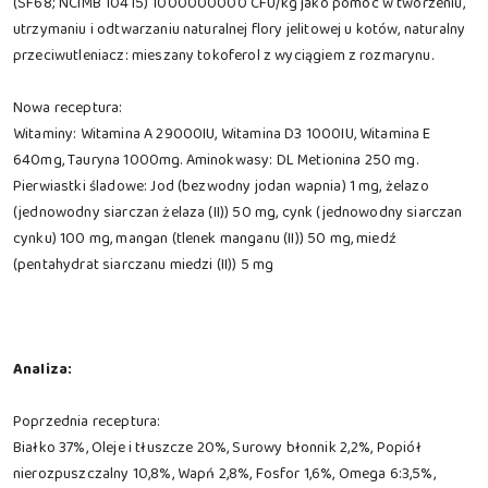
(SF68; NCIMB 10415) 1000000000 CFU/kg jako pomoc w tworzeniu,
utrzymaniu i odtwarzaniu naturalnej flory jelitowej u kotów, naturalny
przeciwutleniacz: mieszany tokoferol z wyciągiem z rozmarynu.
Nowa receptura:
Witaminy: Witamina A 29000IU, Witamina D3 1000IU, Witamina E
640mg, Tauryna 1000mg. Aminokwasy: DL Metionina 250 mg.
Pierwiastki śladowe: Jod (bezwodny jodan wapnia) 1 mg, żelazo
(jednowodny siarczan żelaza (II)) 50 mg, cynk (jednowodny siarczan
cynku) 100 mg, mangan (tlenek manganu (II)) 50 mg, miedź
(pentahydrat siarczanu miedzi (II)) 5 mg
Analiza:
Poprzednia receptura:
Białko 37%, Oleje i tłuszcze 20%, Surowy błonnik 2,2%, Popiół
nierozpuszczalny 10,8%, Wapń 2,8%, Fosfor 1,6%, Omega 6:3,5%,