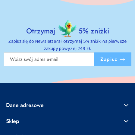
Otrzymaj
5% zniżki
Zapisz się do Newslettera i otrzymaj 5% zniżki na pierwsze
zakupy powyżej 249 zł.
Zapisz
Dane adresowe
Sklep