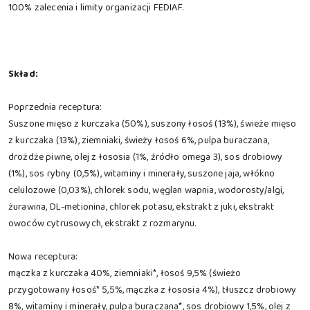
100% zalecenia i limity organizacji FEDIAF.
Skład:
Poprzednia receptura:
Suszone mięso z kurczaka (50%), suszony łosoś (13%), świeże mięso
z kurczaka (13%), ziemniaki, świeży łosoś 6%, pulpa buraczana,
drożdże piwne, olej z łososia (1%, źródło omega 3), sos drobiowy
(1%), sos rybny (0,5%), witaminy i minerały, suszone jaja, włókno
celulozowe (0,03%), chlorek sodu, węglan wapnia, wodorosty/algi,
żurawina, DL-metionina, chlorek potasu, ekstrakt z juki, ekstrakt
owoców cytrusowych, ekstrakt z rozmarynu.
Nowa receptura:
mączka z kurczaka 40%, ziemniaki*, łosoś 9,5% (świeżo
przygotowany łosoś* 5,5%, mączka z łososia 4%), tłuszcz drobiowy
8%, witaminy i minerały, pulpa buraczana*, sos drobiowy 1,5%, olej z