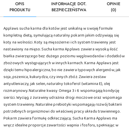
OPIS
INFORMACJE DOT.
OPINIE
PRODUKTU
BEZPIECZEŃSTWA
(0)
Applaws sucha karma dla kotów jest unikalną w swojej formule
kompletną dietą, symulującą naturalny pokarm jakim odżywiają się
koty na wolności. Koty są mięsożerne i ich system trawienny jest
nastawiony na mięso. Sucha karma Applaws zawiera wysoką ilość
białka zwierzęcego bez dużego poziomu węglowodanów i dodatków
zbożowych występujących w innych karmach. Karma Applaws jest
dzięki temu hipoalergiczna, bo nie zawiera typowych alergenów, jak
soja, pszenica, kukurydza, czy innych zbóż. Zawiera zestaw
antyutleniaczy, jak selen, naturalny tokoferol (witamina E), olej
rozmarynowy. Naturalne kwasy Omega 3 i 6 wspomagają kondycję
sierści. Wyciąg z żurawiny udrażnia drogi moczowe oraz wspomaga
system trawienny. Naturalne prebiotyki wspomagają rozwój bakterii
potrzebnych organizmowi do właściwej pracy układu trawiennego.
Pokarm zawiera formułę odkłaczającą. Sucha Karma Applaws ma
wręcz idealne proporcje zawartości wapnia i fosforu, spełniając w