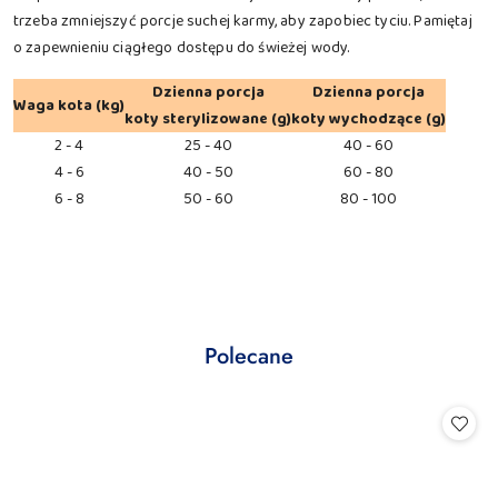
trzeba zmniejszyć porcje suchej karmy, aby zapobiec tyciu. Pamiętaj
o zapewnieniu ciągłego dostępu do świeżej wody.
Dzienna porcja
Dzienna porcja
Waga kota (kg)
koty sterylizowane (g)
koty wychodzące (g)
2 - 4
25 - 40
40 - 60
4 - 6
40 - 50
60 - 80
6 - 8
50 - 60
80 - 100
Produkty
Polecane
Pomiń karuzelę produktów
o
statusie: