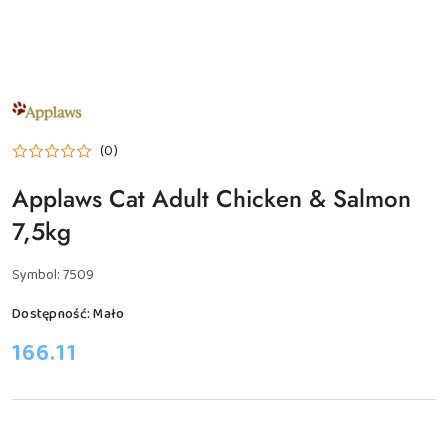
NAZWA
PRODUCENTA:
APPLAWS
(0)
Applaws Cat Adult Chicken & Salmon
7,5kg
Symbol:
7509
Dostępność:
Mało
cena:
166.11