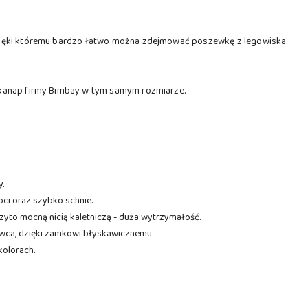
ięki któremu bardzo łatwo można zdejmować poszewkę z legowiska.
kanap firmy Bimbay w tym samym rozmiarze.
.
ci oraz szybko schnie.
zyto mocną nicią kaletniczą - duża wytrzymałość.
wca, dzięki zamkowi błyskawicznemu.
olorach.