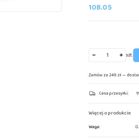
cena:
108.05
Ilość
szt.
Zamów za 249 zł — dosta
Dostępność
Cena przesyłki:
1
i
dostawa
Więcej o produkcie
Waga:
0