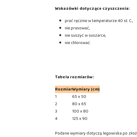
Wskazówki dotyczące czyszczenia:
prać ręcznie w temperaturze 40 st. C.,
nie prasować,
nie suszyć w suszarce,
nie chlorować.
Tabela rozmiarów:
Rozmiar
Wymiary (cm)
1
65 x 50
2
80 x 65
3
100 x 80
4
125 x 90
Podane wymiary dotyczą legowiska po złoż