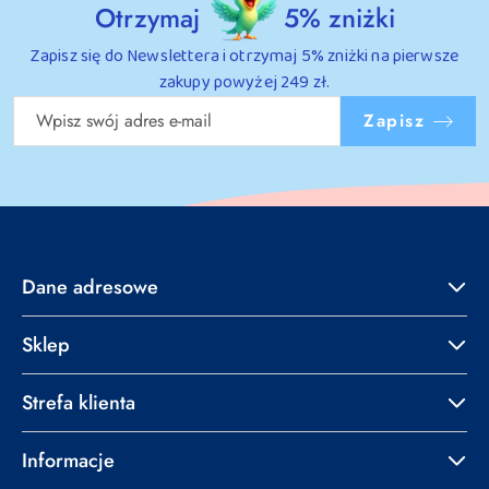
Otrzymaj
5% zniżki
Zapisz się do Newslettera i otrzymaj 5% zniżki na pierwsze
zakupy powyżej 249 zł.
Zapisz
Dane adresowe
Sklep
Strefa klienta
Informacje