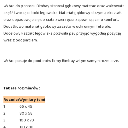
Wkład do pontonu Bimbay stanowi gąbkowy materac oraz walcowata
część tworząca boki legowiska. Materiał gąbkowy utrzymuje kształt
oraz dopasowuje się do ciała zwierzęcia, zapewniając mu komfort.
Dodatkowo materiał gąbkowy zaszyto w ochronnym futerale.
Docelowy kształt legowiska pozwala psu przyjąć wygodną pozycję
wraz z podparciem.
Wkład pasuje do pontonów firmy Bimbay w tym samym rozmiarze.
Tabela rozmiarów:
Rozmiar
Wymiary (cm)
1
65 x 45
2
80 x 58
3
100 x 70
4
110 x 80