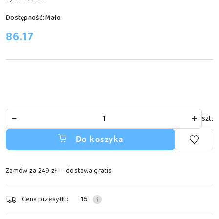
Dostępność:
Mało
cena:
86.17
Ilość
szt.
Do koszyka
Zamów za 249 zł — dostawa gratis
Dostępność
Cena przesyłki:
15
i
dostawa