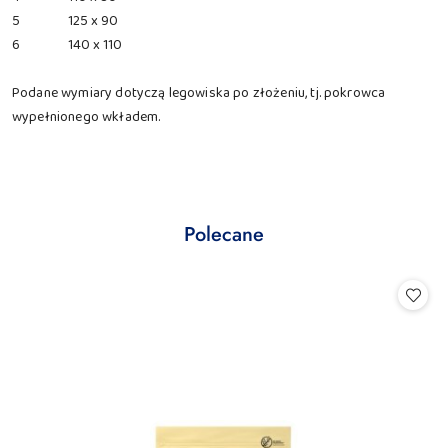
5
125 x 90
6
140 x 110
Podane wymiary dotyczą legowiska po złożeniu, tj. pokrowca
wypełnionego wkładem.
Produkty
Polecane
Pomiń karuzelę produktów
o
statusie: