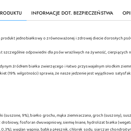
PRODUKTU
INFORMACJE DOT. BEZPIECZEŃSTWA
OPI
produkt jednobiałkowy o zrównoważonej i zdrowej diecie dorosłych psó
 szczególnie odpowiedni dla psów wrażliwych na żywność, cierpiących na
ynym źródłem białka zwierzęcego i łatwo przyswajalnym słodkim ziemn
okiet (19% wilgotności) sprawia, że nasze jedzenie jest wyjątkowo satysfak
i (suszone, 9%), białko grochu, mąka ziemniaczana, groch (suszony), sus
 drobiowy, fosforan dwuwapniowy, siemię lniane, hydrolizat białka (weget
, 0,3%), węglan wapnia, babka płesznik, chlorek sodu, siarczan chondroity