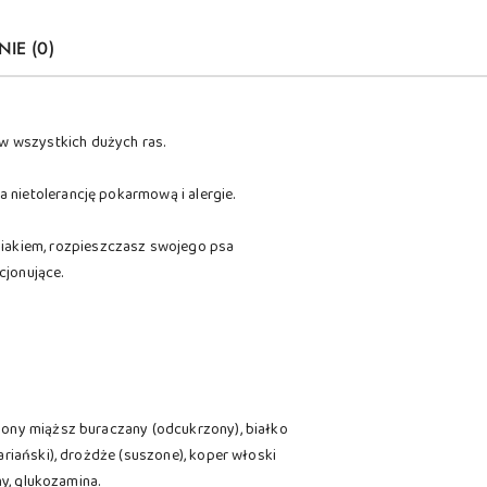
NIE (0)
w wszystkich dużych ras.
 nietolerancję pokarmową i alergie.
iakiem, rozpieszczasz swojego psa
cjonujące.
zony miąższ buraczany (odcukrzony), białko
ariański), drożdże (suszone), koper włoski
ny, glukozamina.