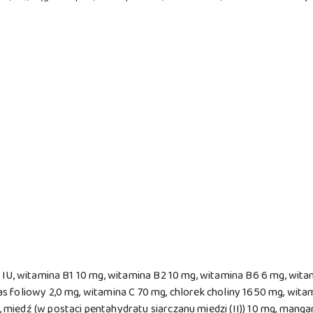
 IU, witamina B1 10 mg, witamina B2 10 mg, witamina B6 6 mg, wit
 foliowy 2,0 mg, witamina C 70 mg, chlorek choliny 1650 mg, witam
iedź (w postaci pentahydratu siarczanu miedzi (II)) 10 mg, mangan