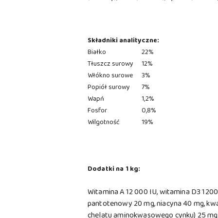
Składniki analityczne:
Białko
22%
Tłuszcz surowy
12%
Włókno surowe
3%
Popiół surowy
7%
Wapń
1,2%
Fosfor
0,8%
Wilgotność
19%
Dodatki na 1 kg:
Witamina A 12 000 IU, witamina D3 1200
pantotenowy 20 mg, niacyna 40 mg, kwas
chelatu aminokwasowego cynku) 25 mg, m