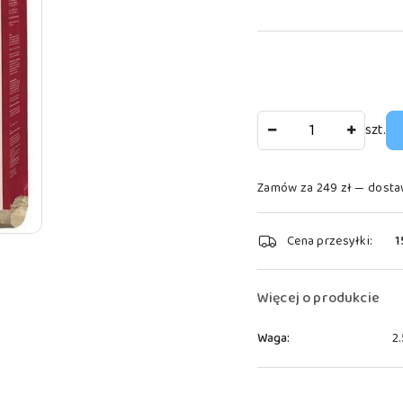
Ilość
szt.
Zamów za 249 zł — dosta
Dostępność
Cena przesyłki:
1
i
dostawa
Więcej o produkcie
Waga:
2