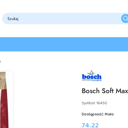
h
NAZWA
PRODUCENTA:
BOSCH
Bosch Soft Max
Symbol:
16450
Dostępność:
Mało
cena:
74.22