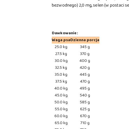
bezwodnego) 2,0 mg, selen (w postaci se
Dawkowanie:
Waga psa
Dzienna porcja
25.0 kg
345 g
27.5 kg
370 g
30.0 kg
400 g
32.5 kg
420 g
35.0 kg
445 g
37.5 kg
470 g
40.0 kg
495 g
45.0 kg
540 g
50.0 kg
585 g
55.0 kg
625 g
60.0 kg
670 g
65.0 kg
710 g