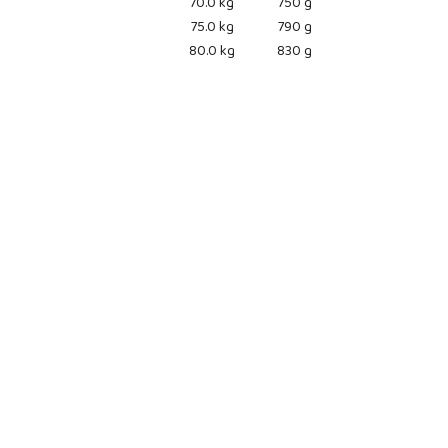
70.0 kg
750 g
75.0 kg
790 g
80.0 kg
830 g
Pomiń karuzelę produktów