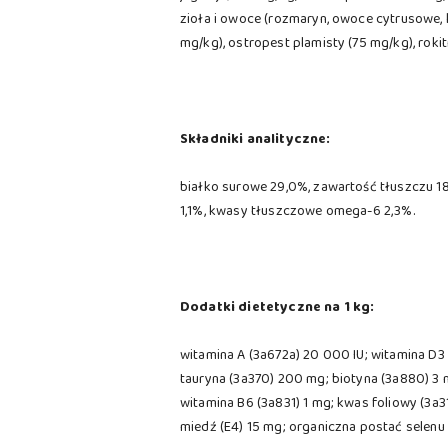
zioła i owoce (rozmaryn, owoce cytrusowe, k
mg/kg), ostropest plamisty (75 mg/kg), roki
Składniki analityczne:
białko surowe 29,0%, zawartość tłuszczu 1
1,1%, kwasy tłuszczowe omega-6 2,3%.
Dodatki dietetyczne na 1 kg:
witamina A (3a672a) 20 000 IU; witamina D3 
tauryna (3a370) 200 mg; biotyna (3a880) 3 m
witamina B6 (3a831) 1 mg; kwas foliowy (3a
miedź (E4) 15 mg; organiczna postać selen