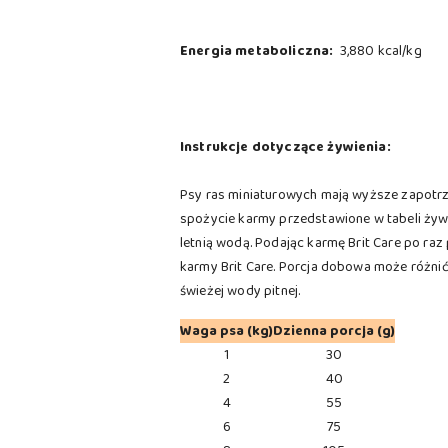
Energia metaboliczna:
3,880 kcal/kg
Instrukcje dotyczące żywienia:
Psy ras miniaturowych mają wyższe zapotrz
spożycie karmy przedstawione w tabeli żywie
letnią wodą. Podając karmę Brit Care po ra
karmy Brit Care. Porcja dobowa może różnić
świeżej wody pitnej.
Waga psa (kg)
Dzienna porcja (g)
1
30
2
40
4
55
6
75