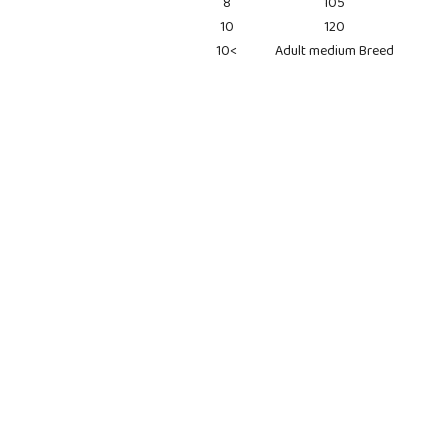
8
105
10
120
10<
Adult medium Breed
Pomiń karuzelę produktów