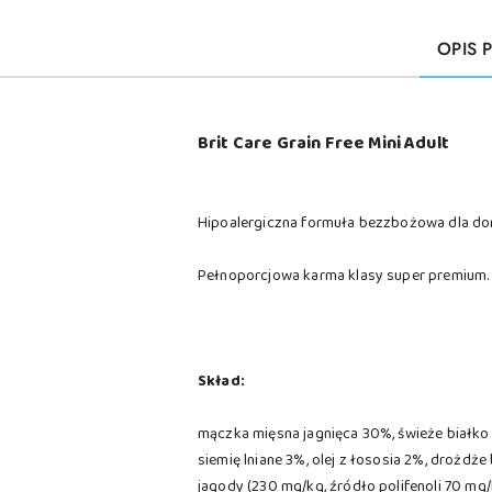
OPIS 
Brit Care Grain Free Mini Adult
Hipoalergiczna formuła bezzbożowa dla do
Pełnoporcjowa karma klasy super premium.
Skład:
mączka mięsna jagnięca 30%, świeże białko j
siemię lniane 3%, olej z łososia 2%, drożdż
jagody (230 mg/kg, źródło polifenoli 70 mg