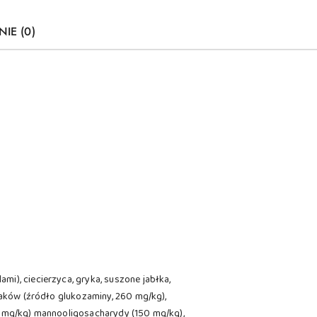
NIE (0)
i), ciecierzyca, gryka, suszone jabłka,
piaków (źródło glukozaminy, 260 mg/kg),
60 mg/kg) mannooligosacharydy (150 mg/kg),