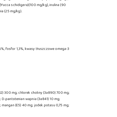
Yucca schidigera)(100 mg/kg), inulina (90
ia (25 mg/kg).
,6%, fosfor 1,3%, kwasy tłuszczowe omega-3
312) 300 mg; chlorek choliny (3a890) 700 mg;
; D-pantotenian wapnia (3a841) 10 mg;
g; mangan (E5) 40 mg; jodek potasu 0,75 mg;