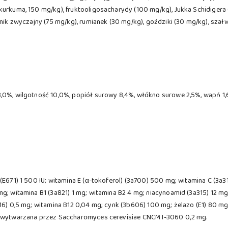
urkuma, 150 mg/kg), fruktooligosacharydy (100 mg/kg), Jukka Schidigera (
tnik zwyczajny (75 mg/kg), rumianek (30 mg/kg), goździki (30 mg/kg), szałw
8,0%, wilgotność 10,0%, popiół surowy 8,4%, włókno surowe 2,5%, wapń 1
(E671) 1 500 IU; witamina E (α-tokoferol) (3a700) 500 mg; witamina C (3a
g; witamina B1 (3a821) 1 mg; witamina B2 4 mg; niacynoamid (3a315) 12 mg
316) 0,5 mg; witamina B12 0,04 mg; cynk (3b606) 100 mg; żelazo (E1) 80 m
u wytwarzana przez Saccharomyces cerevisiae CNCM I-3060 0,2 mg.