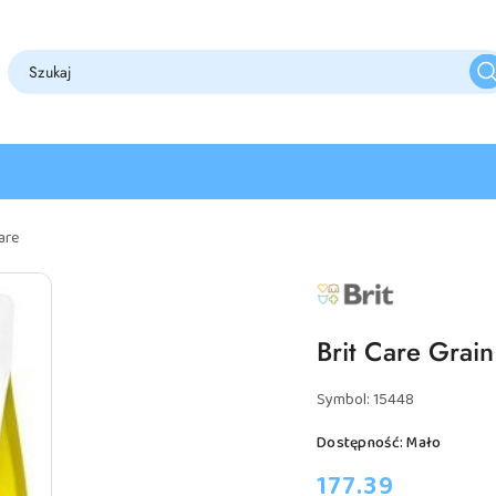
are
NAZWA
PRODUCENTA:
BRIT
Brit Care Grai
Symbol:
15448
Dostępność:
Mało
cena:
177.39