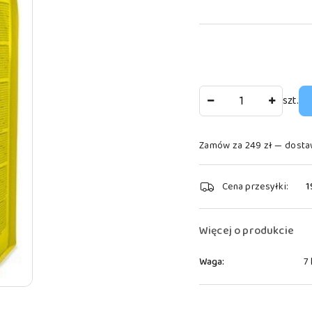
Ilość
szt.
Zamów za 249 zł — dosta
Dostępność
Cena przesyłki:
1
i
dostawa
Więcej o produkcie
Waga:
7