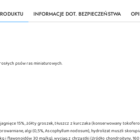
PRODUKTU
INFORMACJE DOT. BEZPIECZEŃSTWA
OPI
rosłych psów ras miniaturowych.
agnięce 15%, żółty groszek, tłuszcz z kurczaka (konserwowany tokoferolam
e browarniane, algi (0,5%, Ascophyllum nodosum), hydrolizat muszli skoru
/kg i flawonoidów 30 mg/kg), wyciąg z chrząstki (źródło chondroityny, 1