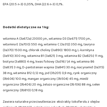
EPA (20:5 n-3) 0,05%, DHA (22:6 n-3) 0,1%.
Dodatki dietetyczne na 1 kg:
witamina A (3a672a) 23000 j.m., witamina D3 (3a671) 1700 j.m.,
witamina E (3a700) 550 mg, witamina C (3a312) 350 mg, tauryna
(3a370) 1500 mg, chlorek choliny (3a890) 1800 mg, L-karnityna
(3a910) 300 mg, witamina B1 (3a821) 3 mg, witamina B2 (3a825i) 11 mg,
biotyna (3a880) 4 mg, kwas foliowy (3a316) 1,4 mg, witamina B6
(3a831) 3 mg, D-pantotenian wapnia (3a841) 30 mg, niacynamid (3a315)
38 mg, witamina B12 0,12 mg, jod (3b201) 0,9 mg, cynk organiczny
(3b606) 100 mg, mangan organiczny (3b504) 45 mg, miedź
organiczna (3b406) 20 mg, żelazo organiczne (3b106) 88 mg, selen
organiczny (3b810) 0,18 mg.
Zawiera naturalne przeciwutleniacze: ekstrakty tokoferolu z olejów