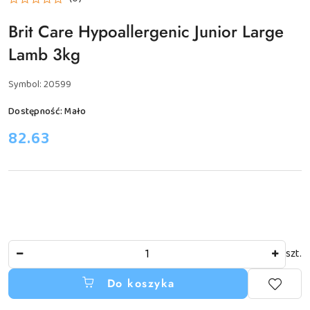
Brit Care Hypoallergenic Junior Large
Lamb 3kg
Symbol:
20599
Dostępność:
Mało
cena:
82.63
Ilość
szt.
Do koszyka