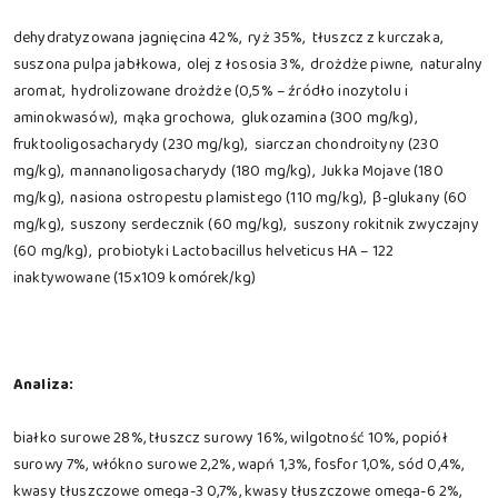
dehydratyzowana jagnięcina 42%, ryż 35%, tłuszcz z kurczaka,
suszona pulpa jabłkowa, olej z łososia 3%, drożdże piwne, naturalny
aromat, hydrolizowane drożdże (0,5% – źródło inozytolu i
aminokwasów), mąka grochowa, glukozamina (300 mg/kg),
fruktooligosacharydy (230 mg/kg), siarczan chondroityny (230
mg/kg), mannanoligosacharydy (180 mg/kg), Jukka Mojave (180
mg/kg), nasiona ostropestu plamistego (110 mg/kg), β-glukany (60
mg/kg), suszony serdecznik (60 mg/kg), suszony rokitnik zwyczajny
(60 mg/kg), probiotyki Lactobacillus helveticus HA – 122
inaktywowane (15x109 komórek/kg)
Analiza:
białko surowe 28%, tłuszcz surowy 16%, wilgotność 10%, popiół
surowy 7%, włókno surowe 2,2%, wapń 1,3%, fosfor 1,0%, sód 0,4%,
kwasy tłuszczowe omega-3 0,7%, kwasy tłuszczowe omega-6 2%,