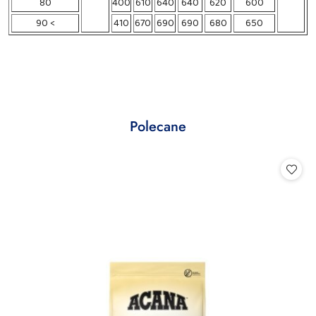
80
400
610
640
640
620
600
90 <
410
670
690
690
680
650
Produkty
Polecane
Pomiń karuzelę produktów
o
statusie: