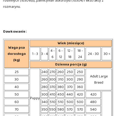
roślinnych (1b306(i)), palmitynian askorbylu (1b304) i ekstrakty z
rozmarynu.
Dawkowanie:
Wiek (miesiące)
Waga psa
4 -
6 -
12 -
18 -
dorosłego
1 - 3
3 - 4
24 - 30
30 <
6
12
18
24
(kg)
Dzienna porcja (g)
25
240
270
260
250
250
Adult Large
30
260
300
310
300
290
Breed
40
280
370
380
370
360
50
300
410
450
440
420
420
Puppy
60
340
510
510
500
500
480
70
350
550
580
570
570
540