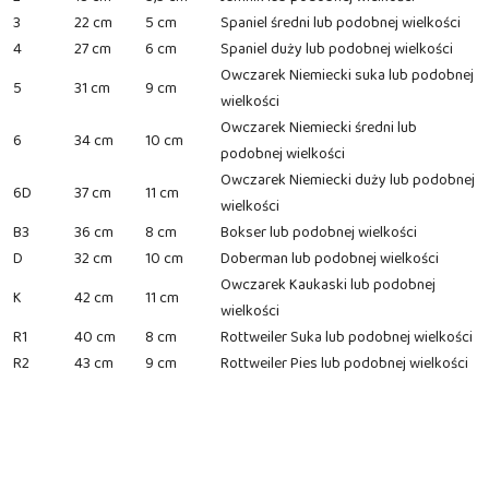
3
22 cm
5 cm
Spaniel średni lub podobnej wielkości
4
27 cm
6 cm
Spaniel duży lub podobnej wielkości
Owczarek Niemiecki suka lub podobnej
5
31 cm
9 cm
wielkości
Owczarek Niemiecki średni lub
6
34 cm
10 cm
podobnej wielkości
Owczarek Niemiecki duży lub podobnej
6D
37 cm
11 cm
wielkości
B3
36 cm
8 cm
Bokser lub podobnej wielkości
D
32 cm
10 cm
Doberman lub podobnej wielkości
Owczarek Kaukaski lub podobnej
K
42 cm
11 cm
wielkości
R1
40 cm
8 cm
Rottweiler Suka lub podobnej wielkości
R2
43 cm
9 cm
Rottweiler Pies lub podobnej wielkości