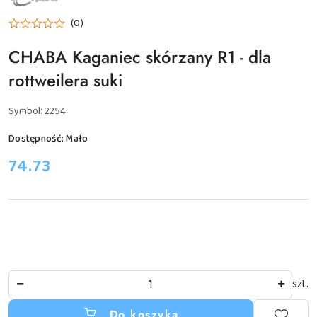
CHABA
(0)
CHABA Kaganiec skórzany R1 - dla
rottweilera suki
Symbol:
2254
Dostępność:
Mało
cena:
74.73
Ilość
szt.
Do koszyka