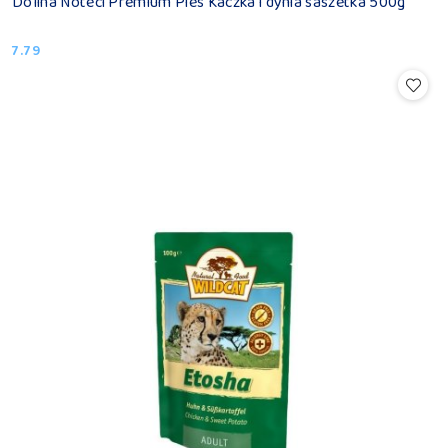
Dolina Noteci Premium Pies Kaczka i dynia saszetka 500g
7.79
Cena: