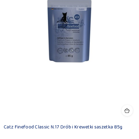
Catz Finefood Classic N.17 Drób i Krewetki saszetka 85g