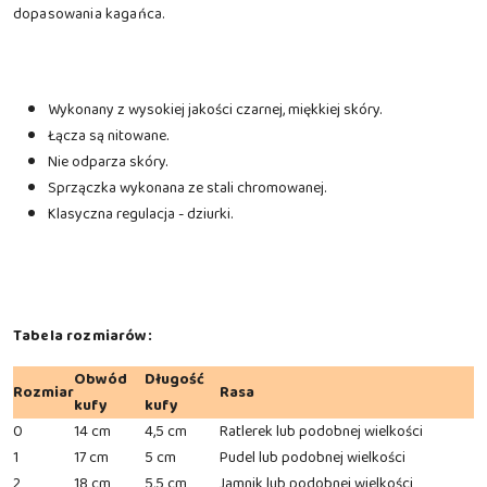
dopasowania kagańca.
Wykonany z wysokiej jakości czarnej, miękkiej skóry.
Łącza są nitowane.
Nie odparza skóry.
Sprzączka wykonana ze stali chromowanej.
Klasyczna regulacja - dziurki.
Tabela rozmiarów:
Obwód
Długość
Rozmiar
Rasa
kufy
kufy
0
14 cm
4,5 cm
Ratlerek lub podobnej wielkości
1
17 cm
5 cm
Pudel lub podobnej wielkości
2
18 cm
5,5 cm
Jamnik lub podobnej wielkości