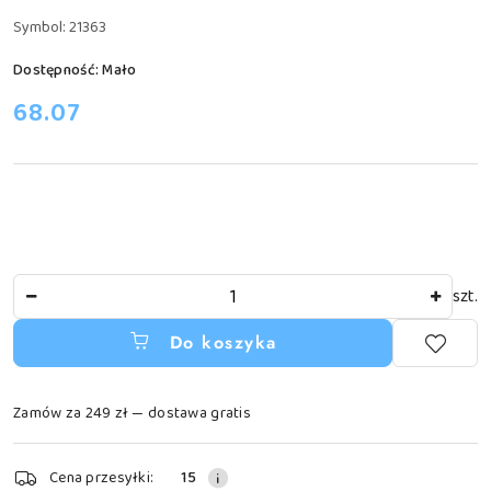
Symbol:
21363
Dostępność:
Mało
cena:
68.07
Ilość
szt.
Do koszyka
Zamów za 249 zł — dostawa gratis
Dostępność
Cena przesyłki:
15
i