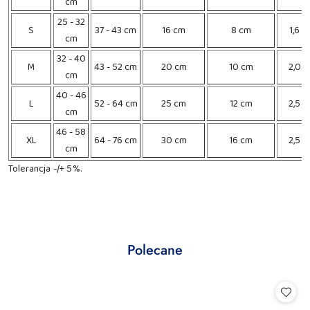
cm
25 - 32
S
37 - 43 cm
16 cm
8 cm
1,6 c
cm
32 - 40
M
43 - 52 cm
20 cm
10 cm
2,0 
cm
40 - 46
L
52 - 64 cm
25 cm
12 cm
2,5 
cm
46 - 58
XL
64 - 76 cm
30 cm
16 cm
2,5 
cm
Tolerancja -/+ 5%.
Produkty
Polecane
Pomiń karuzelę produktów
o
statusie: