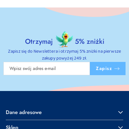
Otrzymaj
5% zniżki
Zapisz się do Newslettera i otrzymaj 5% zniżki na pierwsze
zakupy powyżej 249 zł.
Zapisz
Dane adresowe
Sklep