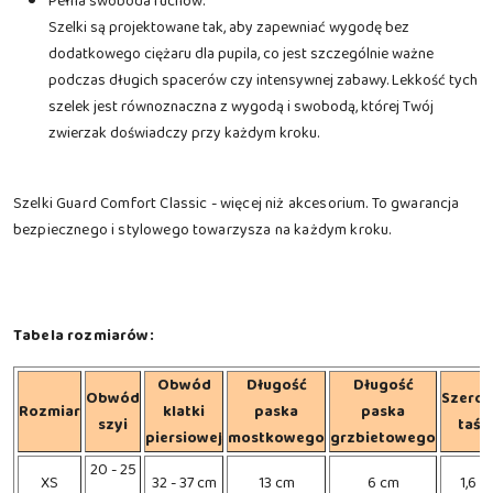
Pełna swoboda ruchów:
Szelki są projektowane tak, aby zapewniać wygodę bez
dodatkowego ciężaru dla pupila, co jest szczególnie ważne
podczas długich spacerów czy intensywnej zabawy. Lekkość tych
szelek jest równoznaczna z wygodą i swobodą, której Twój
zwierzak doświadczy przy każdym kroku.
Szelki Guard Comfort Classic - więcej niż akcesorium. To gwarancja
bezpiecznego i stylowego towarzysza na każdym kroku.
Tabela rozmiarów:
Obwód
Długość
Długość
Obwód
Szerok
Rozmiar
klatki
paska
paska
szyi
taś
piersiowej
mostkowego
grzbietowego
20 - 25
XS
32 - 37 cm
13 cm
6 cm
1,6 c