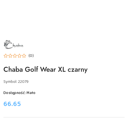
NAZWA
PRODUCENTA:
CHABA
(0)
Chaba Golf Wear XL czarny
Symbol:
22079
Dostępność:
Mało
cena:
66.65