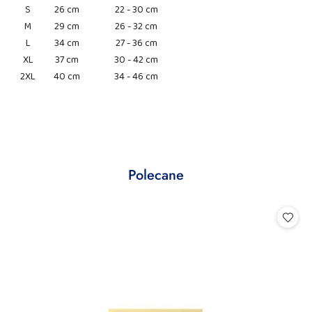
S
26 cm
22 - 30 cm
M
29 cm
26 - 32 cm
L
34 cm
27 - 36 cm
XL
37 cm
30 - 42 cm
2XL
40 cm
34 - 46 cm
Produkty
Polecane
Pomiń karuzelę produktów
o
statusie: