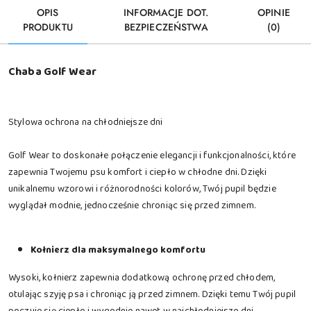
OPIS
INFORMACJE DOT.
OPINIE
PRODUKTU
BEZPIECZEŃSTWA
(0)
Chaba Golf Wear
Stylowa ochrona na chłodniejsze dni
Golf Wear to doskonałe połączenie elegancji i funkcjonalności, które
zapewnia Twojemu psu komfort i ciepło w chłodne dni. Dzięki
unikalnemu wzorowi i różnorodności kolorów, Twój pupil będzie
wyglądał modnie, jednocześnie chroniąc się przed zimnem.
Kołnierz dla maksymalnego komfortu
Wysoki, kołnierz zapewnia dodatkową ochronę przed chłodem,
otulając szyję psa i chroniąc ją przed zimnem. Dzięki temu Twój pupil
poczuje się ciepło i wygodnie nawet w najchłodniejsze dni.