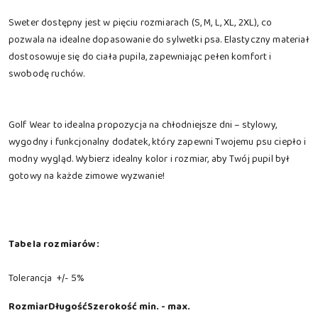
Sweter dostępny jest w pięciu rozmiarach (S, M, L, XL, 2XL), co
pozwala na idealne dopasowanie do sylwetki psa. Elastyczny materiał
dostosowuje się do ciała pupila, zapewniając pełen komfort i
swobodę ruchów.
Golf Wear to idealna propozycja na chłodniejsze dni – stylowy,
wygodny i funkcjonalny dodatek, który zapewni Twojemu psu ciepło i
modny wygląd. Wybierz idealny kolor i rozmiar, aby Twój pupil był
gotowy na każde zimowe wyzwanie!
Tabela rozmiarów:
Tolerancja +/- 5%
Rozmiar
Długość
Szerokość min. - max.