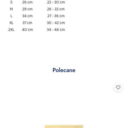
S
26 cm
22 - 30 cm
M
29 cm
26 - 32 cm
L
34 cm
27 - 36 cm
XL
37 cm
30 - 42 cm
2XL
40 cm
34 - 46 cm
Produkty
Polecane
Pomiń karuzelę produktów
o
statusie: