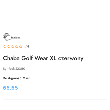
NAZWA
PRODUCENTA:
CHABA
(0)
Chaba Golf Wear XL czerwony
Symbol:
22080
Dostępność:
Mało
cena:
66.65