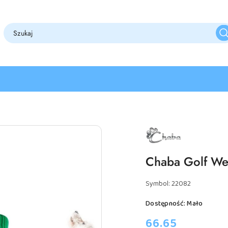
NAZWA
PRODUCENTA:
CHABA
Chaba Golf Wea
Symbol:
22082
Dostępność:
Mało
cena:
66.65