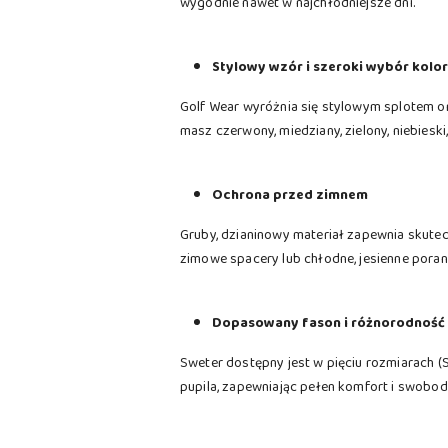
wygodnie nawet w najchłodniejsze dni.
Stylowy wzór i szeroki wybór kolo
Golf Wear wyróżnia się stylowym splotem o
masz czerwony, miedziany, zielony, niebiesk
Ochrona przed zimnem
Gruby, dzianinowy materiał zapewnia skutec
zimowe spacery lub chłodne, jesienne porank
Dopasowany fason i różnorodność
Sweter dostępny jest w pięciu rozmiarach (S
pupila, zapewniając pełen komfort i swobod