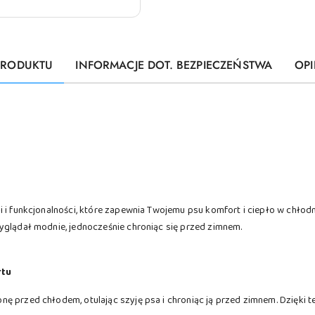
PRODUKTU
INFORMACJE DOT. BEZPIECZEŃSTWA
OPI
 i funkcjonalności, które zapewnia Twojemu psu komfort i ciepło w chłodn
yglądał modnie, jednocześnie chroniąc się przed zimnem.
rtu
 przed chłodem, otulając szyję psa i chroniąc ją przed zimnem. Dzięki te