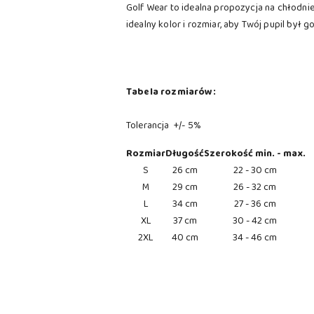
Golf Wear to idealna propozycja na chłodni
idealny kolor i rozmiar, aby Twój pupil był
Tabela rozmiarów:
Tolerancja +/- 5%
Rozmiar
Długość
Szerokość min. - max.
S
26 cm
22 - 30 cm
M
29 cm
26 - 32 cm
L
34 cm
27 - 36 cm
XL
37 cm
30 - 42 cm
2XL
40 cm
34 - 46 cm