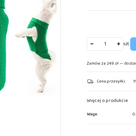
Ilość
szt.
Zamów za 249 zł — dosta
Dostępność
Cena przesyłki:
1
i
dostawa
Więcej o produkcie
Waga:
0