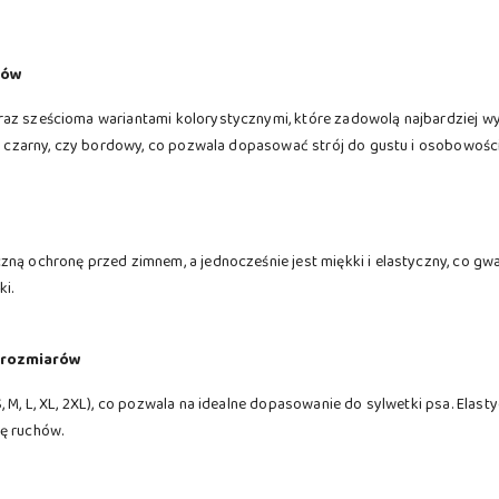
rów
raz sześcioma wariantami kolorystycznymi, które zadowolą najbardziej w
i, czarny, czy bordowy, co pozwala dopasować strój do gustu i osobowości
zną ochronę przed zimnem, a jednocześnie jest miękki i elastyczny, co gw
i.
 rozmiarów
, M, L, XL, 2XL), co pozwala na idealne dopasowanie do sylwetki psa. Elast
ę ruchów.