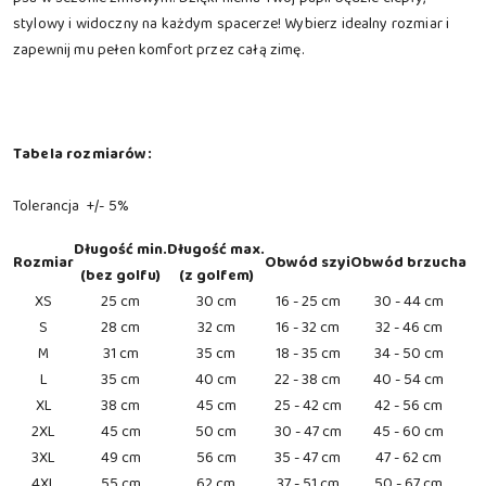
stylowy i widoczny na każdym spacerze! Wybierz idealny rozmiar i
zapewnij mu pełen komfort przez całą zimę.
Tabela rozmiarów:
Tolerancja +/- 5%
Długość min.
Długość max.
Rozmiar
Obwód szyi
Obwód brzucha
(bez golfu)
(z golfem)
XS
25 cm
30 cm
16 - 25 cm
30 - 44 cm
S
28 cm
32 cm
16 - 32 cm
32 - 46 cm
M
31 cm
35 cm
18 - 35 cm
34 - 50 cm
L
35 cm
40 cm
22 - 38 cm
40 - 54 cm
XL
38 cm
45 cm
25 - 42 cm
42 - 56 cm
2XL
45 cm
50 cm
30 - 47 cm
45 - 60 cm
3XL
49 cm
56 cm
35 - 47 cm
47 - 62 cm
4XL
55 cm
62 cm
37 - 51 cm
50 - 67 cm