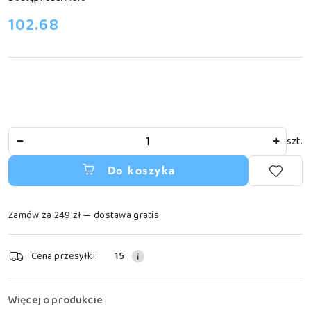
cena:
102.68
Ilość
szt.
Do koszyka
Zamów za 249 zł — dostawa gratis
Dostępność
Cena przesyłki:
15
i
dostawa
Więcej o produkcie