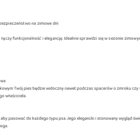
 bezpieczeństwo na zimowe dni
a łączy funkcjonalność i elegancję. Idealnie sprawdzi się w sezonie zimow
twa
owym Twój pies będzie widoczny nawet podczas spacerów o zmroku czy w
go właściciela.
 aby pasować do każdego typu psa. Jego elegancki i stonowany wygląd świe
noga.