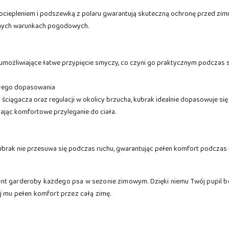
ciepleniem i podszewką z polaru gwarantują skuteczną ochronę przed zimn
udnych warunkach pogodowych.
umożliwiające łatwe przypięcie smyczy, co czyni go praktycznym podczas 
ałego dopasowania
ściągacza oraz regulacji w okolicy brzucha, kubrak idealnie dopasowuje się
jąc komfortowe przyleganie do ciała.
kubrak nie przesuwa się podczas ruchu, gwarantując pełen komfort podczas 
nt garderoby każdego psa w sezonie zimowym. Dzięki niemu Twój pupil bę
j mu pełen komfort przez całą zimę.