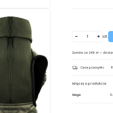
Ilość
szt.
Zamów za 249 zł — dosta
Dostępność
Cena przesyłki:
1
i
dostawa
Więcej o produkcie
Waga:
0