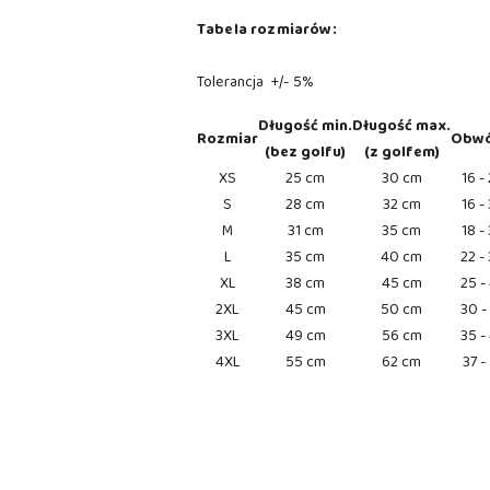
Tabela rozmiarów:
Tolerancja +/- 5%
Długość min.
Długość max.
Rozmiar
Obwó
(bez golfu)
(z golfem)
XS
25 cm
30 cm
16 -
S
28 cm
32 cm
16 -
M
31 cm
35 cm
18 -
L
35 cm
40 cm
22 -
XL
38 cm
45 cm
25 -
2XL
45 cm
50 cm
30 -
3XL
49 cm
56 cm
35 -
4XL
55 cm
62 cm
37 -