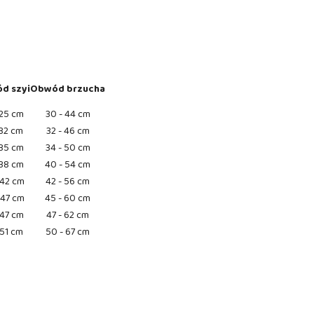
d szyi
Obwód brzucha
 25 cm
30 - 44 cm
 32 cm
32 - 46 cm
 35 cm
34 - 50 cm
 38 cm
40 - 54 cm
 42 cm
42 - 56 cm
 47 cm
45 - 60 cm
 47 cm
47 - 62 cm
 51 cm
50 - 67 cm