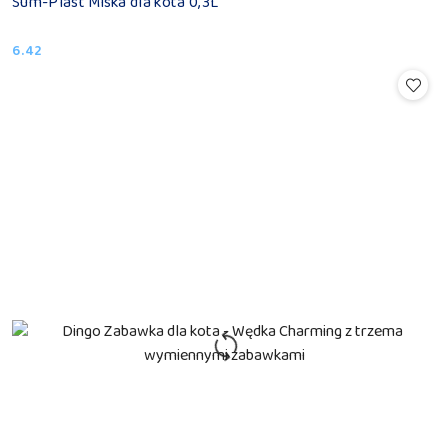
Sum-Plast Miska dla kota 0,3L
6.42
Cena: