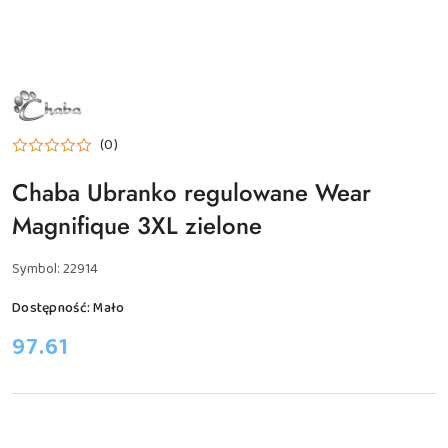
NAZWA
PRODUCENTA:
CHABA
(0)
Chaba Ubranko regulowane Wear
Magnifique 3XL zielone
Symbol:
22914
Dostępność:
Mało
cena:
97.61