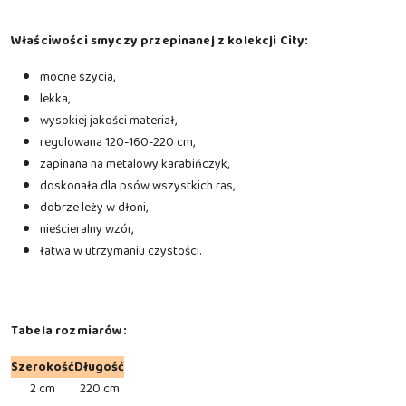
Właściwości smyczy przepinanej z kolekcji City:
mocne szycia,
lekka,
wysokiej jakości materiał,
regulowana 120-160-220 cm,
zapinana na metalowy karabińczyk,
doskonała dla psów wszystkich ras,
dobrze leży w dłoni,
nieścieralny wzór,
łatwa w utrzymaniu czystości.
Tabela rozmiarów:
Szerokość
Długość
2 cm
220 cm