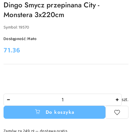
Dingo Smycz przepinana City -
Monstera 3x220cm
Symbol:
19570
Dostępność:
Mało
cena:
71.36
Ilość
szt.
Do koszyka
Zamów za 249 zł — dostawa gratis