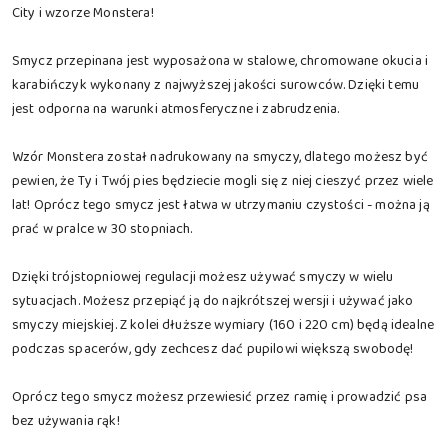
City i wzorze Monstera!
Smycz przepinana jest wyposażona w stalowe, chromowane okucia i
karabińczyk wykonany z najwyższej jakości surowców. Dzięki temu
jest odporna na warunki atmosferyczne i zabrudzenia.
Wzór Monstera został nadrukowany na smyczy, dlatego możesz być
pewien, że Ty i Twój pies będziecie mogli się z niej cieszyć przez wiele
lat! Oprócz tego smycz jest łatwa w utrzymaniu czystości - można ją
prać w pralce w 30 stopniach.
Dzięki trójstopniowej regulacji możesz używać smyczy w wielu
sytuacjach. Możesz przepiąć ją do najkrótszej wersji i używać jako
smyczy miejskiej. Z kolei dłuższe wymiary (160 i 220 cm) będą idealne
podczas spacerów, gdy zechcesz dać pupilowi większą swobodę!
Oprócz tego smycz możesz przewiesić przez ramię i prowadzić psa
bez używania rąk!