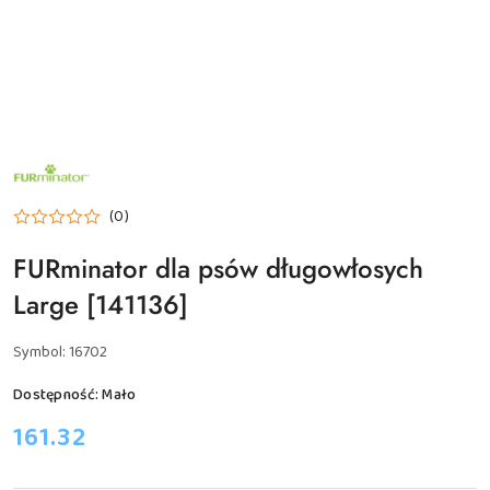
NAZWA
PRODUCENTA:
FURMINATOR
(0)
FURminator dla psów długowłosych
Large [141136]
Symbol:
16702
Dostępność:
Mało
cena:
161.32