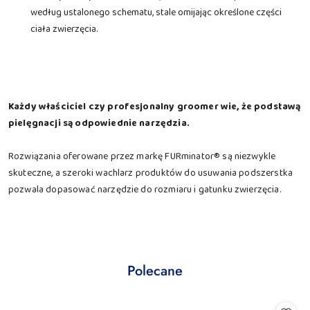
według ustalonego schematu, stale omijając określone części
ciała zwierzęcia.
Każdy właściciel czy profesjonalny groomer wie, że podstawą
pielęgnacji są odpowiednie narzędzia.
Rozwiązania oferowane przez markę FURminator® są niezwykle
skuteczne, a szeroki wachlarz produktów do usuwania podszerstka
pozwala dopasować narzędzie do rozmiaru i gatunku zwierzęcia.
Produkty
Polecane
Pomiń karuzelę produktów
o
statusie: