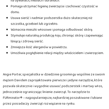
na dywanach, meblach i ubraniach.
Pomaga utrzymać higienę zwierzęcia i zachować czystość w
domu.
Usuwa sierść i nadmiar podszerstka dużo skuteczniej niż
szczotka, grzebień lub zgrzebło.
Wzmacnia mieszki włosowe i pomaga odbudować skórę.
Stymuluje naturalną produkcję łoju, chroniąc skórę i zapewniając
lśniącą i zdrową sierść.
Zmniejsza ilość alergenów w powietrzu.
Umożliwia pogłębienie relacji między właścicielem i zwierzęciem.
Angie Porter, specjalistka w dziedzinie groomingu wspólnie ze swoim
mężem Davidem zaprojektowała pierwsze i jedyne narzędzie, które
pozwala skutecznie i wygodnie usuwać podszerstek i martwy włos,
jednocześnie ograniczając linienie zwierząt. To narzędzie to
FURminator® – najpopularniejsze, najbardziej poszukiwane i lubiane
przez posiadaczy zwierząt rozwiązanie na rynku.