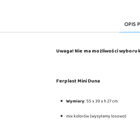
OPIS 
Uwaga! Nie ma możliwości wyboru 
Ferplast Mini Duna
Wymiary
: 55 x 39 x h 27 cm
mix kolorów (wysyłamy losowo)