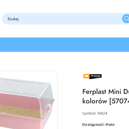
NAZWA
PRODUCENTA:
FERPLAST
Ferplast Mini D
kolorów [5707
Symbol:
14824
Dostępność:
Mało