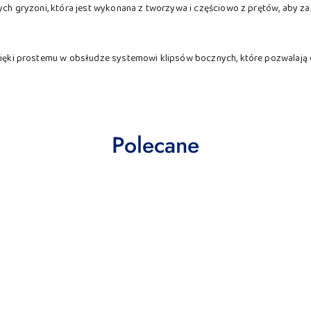
łych gryzoni, która jest wykonana z tworzywa i częściowo z prętów, aby z
dzięki prostemu w obsłudze systemowi klipsów bocznych, które pozwalają 
Produkty
Polecane
o
statusie: