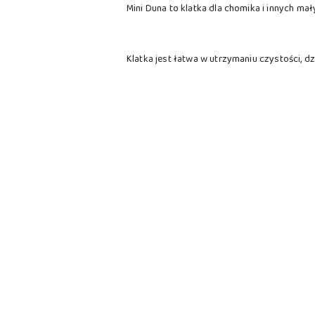
Mini Duna to klatka dla chomika i innych ma
Klatka jest łatwa w utrzymaniu czystości, 
Pomiń karuzelę produktów