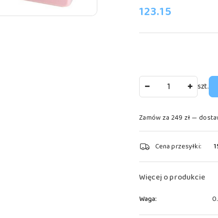
cena:
123.15
Ilość
szt.
Zamów za 249 zł — dosta
Dostępność
Cena przesyłki:
1
i
dostawa
Więcej o produkcie
Waga:
0