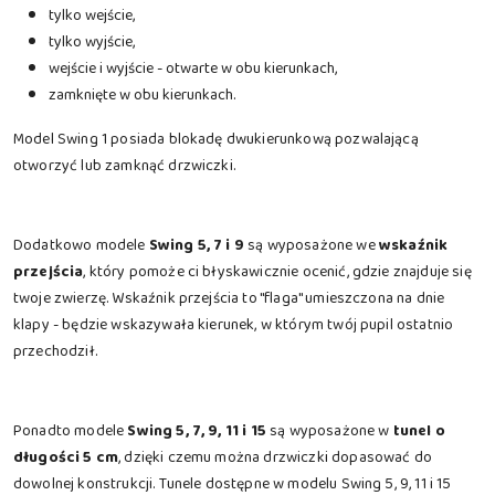
tylko wejście,
tylko wyjście,
wejście i wyjście - otwarte w obu kierunkach,
zamknięte w obu kierunkach.
Model Swing 1 posiada blokadę dwukierunkową pozwalającą
otworzyć lub zamknąć drzwiczki.
Dodatkowo modele
Swing 5, 7 i 9
są wyposażone we
wskaźnik
przejścia
, który pomoże ci błyskawicznie ocenić, gdzie znajduje się
twoje zwierzę. Wskaźnik przejścia to "flaga" umieszczona na dnie
klapy - będzie wskazywała kierunek, w którym twój pupil ostatnio
przechodził.
Ponadto modele
Swing 5, 7, 9, 11 i 15
są wyposażone w
tunel o
długości 5 cm
, dzięki czemu można drzwiczki dopasować do
dowolnej konstrukcji. Tunele dostępne w modelu Swing 5, 9, 11 i 15