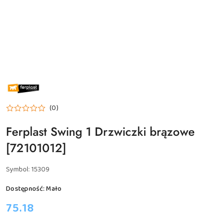
NAZWA
PRODUCENTA:
FERPLAST
(0)
Ferplast Swing 1 Drzwiczki brązowe
[72101012]
Symbol:
15309
Dostępność:
Mało
cena:
75.18