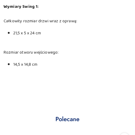
Wymiary Swing 1:
Całkowity rozmiar drzwi wraz z oprawą:
21,5 x 5 x 24 cm
Rozmiar otworu wejściowego:
14,5 x 14,8 cm
Produkty
Polecane
Pomiń karuzelę produktów
o
statusie: