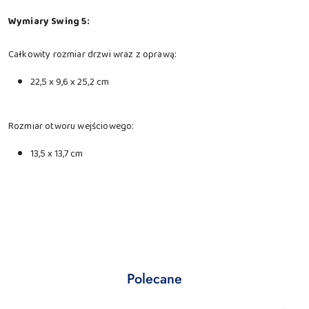
Wymiary Swing 5:
Całkowity rozmiar drzwi wraz z oprawą:
22,5 x 9,6 x 25,2 cm
Rozmiar otworu wejściowego:
13,5 x 13,7 cm
Produkty
Polecane
Pomiń karuzelę produktów
o