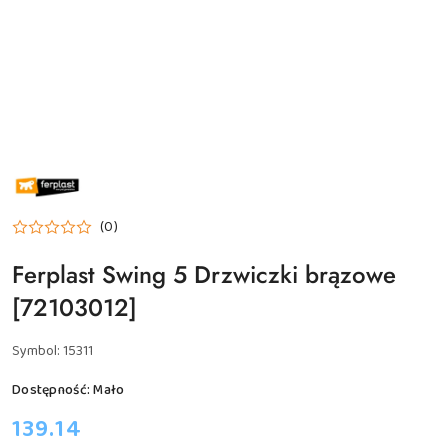
NAZWA
PRODUCENTA:
FERPLAST
(0)
Ferplast Swing 5 Drzwiczki brązowe
[72103012]
Symbol:
15311
Dostępność:
Mało
cena:
139.14