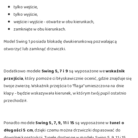
tylko wejście,
tylko wyjście,
wejście i wyjście - otwarte w obu kierunkach,
zamknięte w obu kierunkach.
Model Swing 1 posiada blokadę dwukierunkową pozwalającą
otworzyć lub zamknąć drzwiczki.
Dodatkowo modele
Swing 5, 7 i 9
są wyposażone we
wskaźnik
przejścia
, który pomoże ci błyskawicznie ocenić, gdzie znajduje się
twoje zwierzę. Wskaźnik przejścia to "flaga" umieszczona na dnie
klapy - będzie wskazywała kierunek, w którym twój pupil ostatnio
przechodził.
Ponadto modele
Swing 5, 7, 9, 11 i 15
są wyposażone w
tunel o
długości 5 cm
, dzięki czemu można drzwiczki dopasować do
dowolnej konstrukcji. Tunele dostępne w modelu Swing 5, 9, 11 i 15