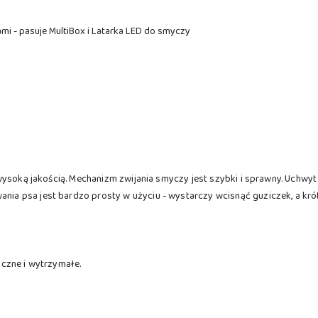
i - pasuje MultiBox i Latarka LED do smyczy
wysoką jakością. Mechanizm zwijania smyczy jest szybki i sprawny. Uchwy
 psa jest bardzo prosty w użyciu - wystarczy wcisnąć guziczek, a krót
czne i wytrzymałe.