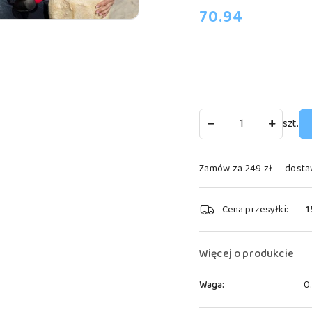
cena:
70.94
Ilość
szt.
Zamów za 249 zł — dosta
Dostępność
Cena przesyłki:
1
i
dostawa
Więcej o produkcie
Waga:
0