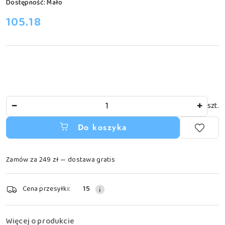
Dostępność:
Mało
cena:
105.18
Ilość
szt.
Do koszyka
Zamów za 249 zł — dostawa gratis
Dostępność
Cena przesyłki:
15
i
dostawa
Więcej o produkcie