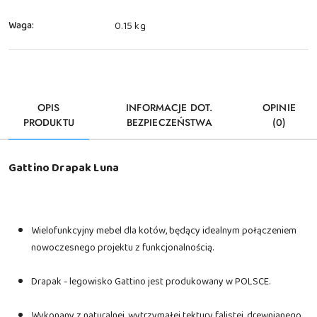
Waga:
0.15 kg
OPIS
INFORMACJE DOT.
OPINIE
PRODUKTU
BEZPIECZEŃSTWA
(0)
Gattino Drapak Luna
Wielofunkcyjny mebel dla kotów, będący idealnym połączeniem
nowoczesnego projektu z funkcjonalnością.
Drapak - legowisko Gattino jest produkowany w POLSCE.
Wykonany z naturalnej, wytrzymałej tektury falistej, drewnianego