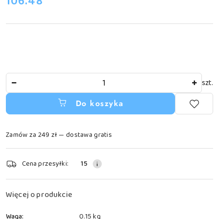
cena:
106.48
Ilość
szt.
Do koszyka
Zamów za 249 zł — dostawa gratis
Dostępność
Cena przesyłki:
15
i
dostawa
Więcej o produkcie
Waga:
0.15 kg