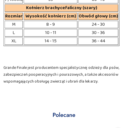
Kołnierz brachycefaliczny (szary)
Rozmiar
Wysokość kołnierz (cm)
Obwód głowy (cm)
M
8 - 9
24 - 30
L
10 - 11
30 - 36
XL
14 - 15
36 - 44
Grande Finale jest producentem specjalistycznej odzieży dla psów,
zabezpieczeń pooperacyjnych i pourazowych, a także akcesoriów
wspomagających obsługę zwierząt i ubrań dla lekarzy.
Produkty
Polecane
Pomiń karuzelę produktów
o