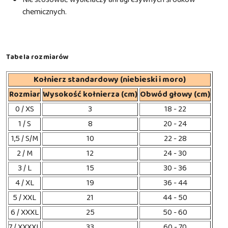
chemicznych.
Tabela rozmiarów
Kołnierz standardowy (niebieski i moro)
Rozmiar
Wysokość kołnierza (cm)
Obwód głowy (cm)
0 / XS
3
18 - 22
1 / S
8
20 - 24
1,5 / S/M
10
22 - 28
2 / M
12
24 - 30
3 / L
15
30 - 36
4 / XL
19
36 - 44
5 / XXL
21
44 - 50
6 / XXXL
25
50 - 60
7 / XXXXL
33
60 - 70