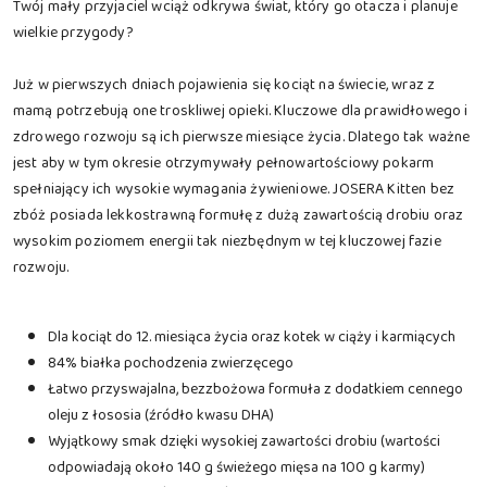
Twój mały przyjaciel wciąż odkrywa świat, który go otacza i planuje
wielkie przygody?
Już w pierwszych dniach pojawienia się kociąt na świecie, wraz z
mamą potrzebują one troskliwej opieki. Kluczowe dla prawidłowego i
zdrowego rozwoju są ich pierwsze miesiące życia. Dlatego tak ważne
jest aby w tym okresie otrzymywały pełnowartościowy pokarm
spełniający ich wysokie wymagania żywieniowe. JOSERA Kitten bez
zbóż posiada lekkostrawną formułę z dużą zawartością drobiu oraz
wysokim poziomem energii tak niezbędnym w tej kluczowej fazie
rozwoju.
Dla kociąt do 12. miesiąca życia oraz kotek w ciąży i karmiących
84% białka pochodzenia zwierzęcego
Łatwo przyswajalna, bezzbożowa formuła z dodatkiem cennego
oleju z łososia (źródło kwasu DHA)
Wyjątkowy smak dzięki wysokiej zawartości drobiu (wartości
odpowiadają około 140 g świeżego mięsa na 100 g karmy)