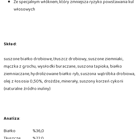
Ze specjalnym włóknem, który zmniejsza ryzyko powstawania kul
włosowych
Skład
:
suszone białko drobiowe, tłuszcz drobiowy, suszone ziemniaki,
mączka z grochu, wysłodki buraczane, suszona tapioka, białko
ziemniaczane, hydrolizowane białko ryb, suszona wątróbka drobiowa,
olej z łososia 0,50%, drożdże, minerały, suszony korzeń cykorii
(naturalne źródło inuliny)
Analiza
:
Białko
%
36,0
Tłuszcze
%
22,0