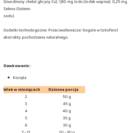
(Uwodniony chelat glicyny Cu); 1,80 mg Jodu (Jodek wapnia); 0,25 mg
Selenu (Selenin
sodu).
Dodatki technologiczne: Przeciwutleniacze: bogate w tokoferol
ekstrakty pochodzenia naturalnego.
Dawkowanie:
Kocięta
Wiek w miesiącach
Dzienna porcja
2
50 g
3
45 g
4
40 g
5
35 g
6
30 g
7 - 12
20 - 30 g