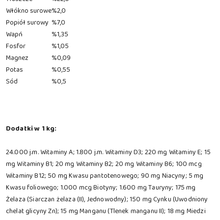
Włókno surowe
%
2,0
Popiół surowy
%
7,0
Wapń
%
1,35
Fosfor
%
1,05
Magnez
%
0,09
Potas
%
0,55
Sód
%
0,5
Dodatki w 1 kg:
24.000 j.m. Witaminy A; 1.800 j.m. Witaminy D3; 220 mg Witaminy E; 15
mg Witaminy B1; 20 mg Witaminy B2; 20 mg Witaminy B6; 100 mcg
Witaminy B12; 50 mg Kwasu pantotenowego; 90 mg Niacyny; 5 mg
Kwasu foliowego; 1.000 mcg Biotyny; 1.600 mg Tauryny; 175 mg
Żelaza (Siarczan żelaza (II), Jednowodny); 150 mg Cynku (Uwodniony
chelat glicyny Zn); 15 mg Manganu (Tlenek manganu II); 18 mg Miedzi