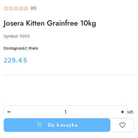
JOSERA
(0)
Josera Kitten Grainfree 10kg
Symbol:
17255
Dostępność:
Mało
cena:
229.45
Ilość
szt.
Do koszyka