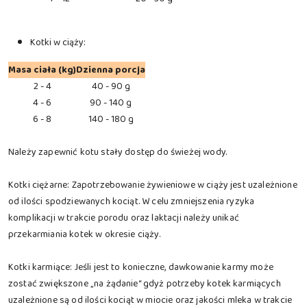
Kotki w ciąży:
Masa ciała (kg)
Dzienna porcja
2 - 4
40 - 90 g
4 - 6
90 - 140 g
6 - 8
140 - 180 g
Należy zapewnić kotu stały dostęp do świeżej wody.
Kotki ciężarne: Zapotrzebowanie żywieniowe w ciąży jest uzależnione
od ilości spodziewanych kociąt. W celu zmniejszenia ryzyka
komplikacji w trakcie porodu oraz laktacji należy unikać
przekarmiania kotek w okresie ciąży.
Kotki karmiące: Jeśli jest to konieczne, dawkowanie karmy może
zostać zwiększone „na żądanie“ gdyż potrzeby kotek karmiących
uzależnione są od ilości kociąt w miocie oraz jakości mleka w trakcie