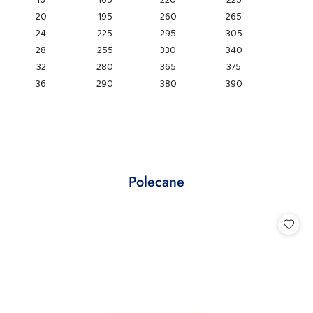
20
195
260
265
24
225
295
305
28
255
330
340
32
280
365
375
36
290
380
390
Produkty
Polecane
Pomiń karuzelę produktów
o
statusie: