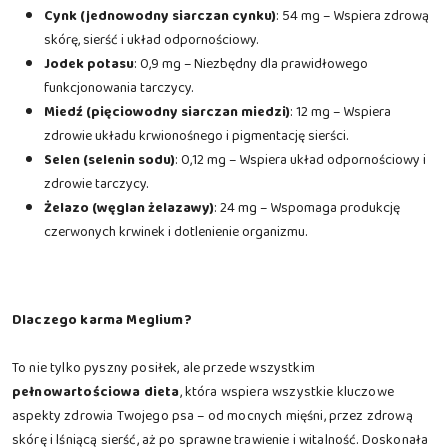
Cynk (jednowodny siarczan cynku)
: 54 mg – Wspiera zdrową
skórę, sierść i układ odpornościowy.
Jodek potasu
: 0,9 mg – Niezbędny dla prawidłowego
funkcjonowania tarczycy.
Miedź (pięciowodny siarczan miedzi)
: 12 mg – Wspiera
zdrowie układu krwionośnego i pigmentację sierści.
Selen (selenin sodu)
: 0,12 mg – Wspiera układ odpornościowy i
zdrowie tarczycy.
Żelazo (węglan żelazawy)
: 24 mg – Wspomaga produkcję
czerwonych krwinek i dotlenienie organizmu.
Dlaczego karma Meglium?
To nie tylko pyszny posiłek, ale przede wszystkim
pełnowartościowa dieta
, która wspiera wszystkie kluczowe
aspekty zdrowia Twojego psa – od mocnych mięśni, przez zdrową
skórę i lśniącą sierść, aż po sprawne trawienie i witalność. Doskonała