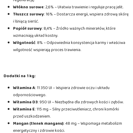
Włókno surowe
: 2,6% – Ułatwia trawienie i reguluje pracę jelit.
Tłuszcz surowy
: 16% – Dostarcza energii, wspiera zdrową skórę
i lśniącą sierść.
Popiół surowy
: 8,4% – Źródło ważnych minerałów, które
wzmacniają układ kostny.
Wilgotność
: 8% – Odpowiednia konsystencja karmy i właściwa
wilgotność wspierają proces trawienia.
Dodatki na 1 kg:
Witamina A
: 11 350 UI – Wspiera zdrowie oczu i układu
odpornościowego.
Witamina D3
: 950 UI – Niezbędna dla zdrowych kości i zębów.
Witamina E
: 115 mg – Silny przeciwutleniacz, chroni komórki
przed uszkodzeniem.
Mangan (tlenek manganu)
: 48 mg – Wspomaga metabolizm
energetyczny i zdrowie kości.