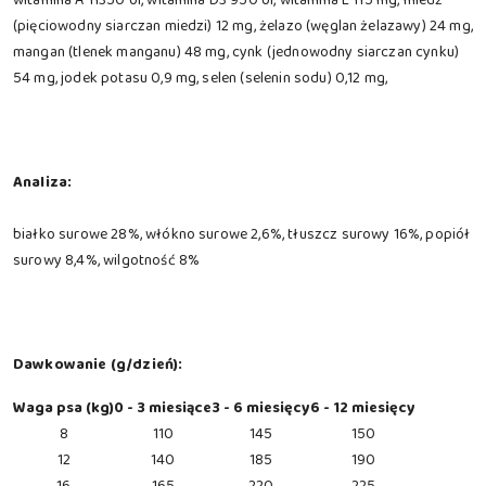
(pięciowodny siarczan miedzi) 12 mg, żelazo (węglan żelazawy) 24 mg,
mangan (tlenek manganu) 48 mg, cynk (jednowodny siarczan cynku)
54 mg, jodek potasu 0,9 mg, selen (selenin sodu) 0,12 mg,
Analiza:
białko surowe 28%, włókno surowe 2,6%, tłuszcz surowy 16%, popiół
surowy 8,4%, wilgotność 8%
Dawkowanie (g/dzień):
Waga psa (kg)
0 - 3 miesiące
3 - 6 miesięcy
6 - 12 miesięcy
8
110
145
150
12
140
185
190
16
165
220
225