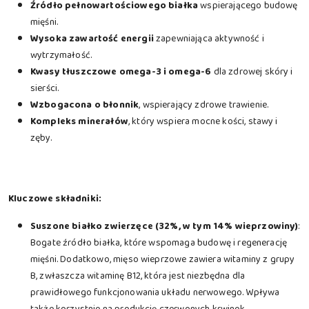
Źródło pełnowartościowego białka
wspierającego budowę
mięśni.
Wysoka zawartość energii
zapewniająca aktywność i
wytrzymałość.
Kwasy tłuszczowe omega-3 i omega-6
dla zdrowej skóry i
sierści.
Wzbogacona o błonnik
, wspierający zdrowe trawienie.
Kompleks minerałów
, który wspiera mocne kości, stawy i
zęby.
Kluczowe składniki:
Suszone białko zwierzęce (32%, w tym 14% wieprzowiny)
:
Bogate źródło białka, które wspomaga budowę i regenerację
mięśni. Dodatkowo, mięso wieprzowe zawiera witaminy z grupy
B, zwłaszcza witaminę B12, która jest niezbędna dla
prawidłowego funkcjonowania układu nerwowego. Wpływa
także korzystnie na produkcję czerwonych krwinek.