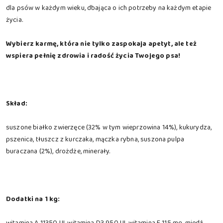
dla psów w każdym wieku, dbająca o ich potrzeby na każdym etapie
życia.
Wybierz karmę, która nie tylko zaspokaja apetyt, ale też
wspiera pełnię zdrowia i radość życia Twojego psa!
Skład:
suszone białko zwierzęce (32% w tym wieprzowina 14%), kukurydza,
pszenica, tłuszcz z kurczaka, mączka rybna, suszona pulpa
buraczana (2%), drożdże, minerały.
Dodatki na 1 kg:
witamina A 11350 UI, witamina D3 950 UI, witamina E 115 mg, miedź