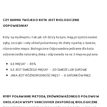
CZY KARMA TWOJEGO KOTA JEST BIOLOGICZNIE
ODPOWIEDNIA?
Koty są myśliwymi, i tak jak ich dzicy kuzyni, mają przystosowane
zęby, szczęki i cały układ pokarmowy do diety opartej o świeże,
różnorodne mięso. Biologicznie Odpowiednie jedzenie dla kota
odzwierciedla naturalną dietę i odpowiada na na 3 mięsne pytania:
ILE MIĘSA? - 85%
ILE JEST ŚWIEŻEGO MIĘSA? - 2/3 ŚWIEŻE LUB SUROWE
JAKA JEST RÓŻNORODNOŚĆ MIĘS? - 6 GATUNKÓW MIĘS
RYBY POŁAWIANE METODĄ ZRÓWNOWAŻONEGO POŁOWU W
OKOLICACH WYSPY VANCOUVER ZASPOKOJĄ BIOLOGICZNE