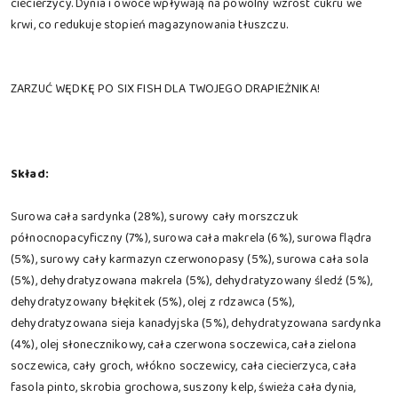
ciecierzycy. Dynia i owoce wpływają na powolny wzrost cukru we
krwi, co redukuje stopień magazynowania tłuszczu.
ZARZUĆ WĘDKĘ PO SIX FISH DLA TWOJEGO DRAPIEŻNIKA!
Skład:
Surowa cała sardynka (28%), surowy cały morszczuk
północnopacyficzny (7%), surowa cała makrela (6%), surowa flądra
(5%), surowy cały karmazyn czerwonopasy (5%), surowa cała sola
(5%), dehydratyzowana makrela (5%), dehydratyzowany śledź (5%),
dehydratyzowany błękitek (5%), olej z rdzawca (5%),
dehydratyzowana sieja kanadyjska (5%), dehydratyzowana sardynka
(4%), olej słonecznikowy, cała czerwona soczewica, cała zielona
soczewica, cały groch, włókno soczewicy, cała ciecierzyca, cała
fasola pinto, skrobia grochowa, suszony kelp, świeża cała dynia,