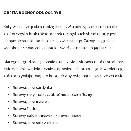
OBFITA RÓŻNORODNOŚĆ RYB
Koty w naturze polują i jedzą mięso. W tradycyjnych karmach dla
kotów często brak różnorodności i często ich skład oparty jest na
jednym składniku pochodzenia zwierzęcego. Zazwyczaj jest to
wysoko przetworzony i rzadko świeży kurczak lub jagnięcina.
Dlatego nagradzane jedzenie ORIJEN Six Fish zawiera różnorodność
świeżych ryb w Biologicznie Odpowiednich proporcjach WholePrey,
które odżywiają Twojego kota, tak aby osiągnął najwyższe zdrowie.
Surowa, cała sardynka
Surowy, cały morszczuk północnopacyficzny
Surowa, cała makrela
Surowa flądra
Surowy cały karmazyn czerowonopasy
Surowa, cała sola z okolic