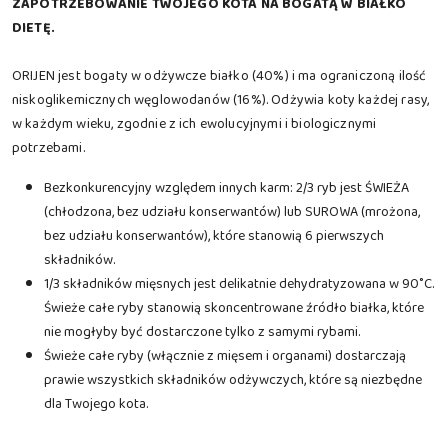
ZAPOTRZEBOWANIE TWOJEGO KOTA NA BOGATĄ W BIAŁKO
DIETĘ.
ORIJEN jest bogaty w odżywcze białko (40%) i ma ograniczoną ilość
niskoglikemicznych węglowodanów (16%). Odżywia koty każdej rasy,
w każdym wieku, zgodnie z ich ewolucyjnymi i biologicznymi
potrzebami.
Bezkonkurencyjny względem innych karm: 2/3 ryb jest ŚWIEŻA
(chłodzona, bez udziału konserwantów) lub SUROWA (mrożona,
bez udziału konserwantów), które stanowią 6 pierwszych
składników.
1/3 składników mięsnych jest delikatnie dehydratyzowana w 90˚C.
Świeże całe ryby stanowią skoncentrowane źródło białka, które
nie mogłyby być dostarczone tylko z samymi rybami.
Świeże całe ryby (włącznie z mięsem i organami) dostarczają
prawie wszystkich składników odżywczych, które są niezbędne
dla Twojego kota.