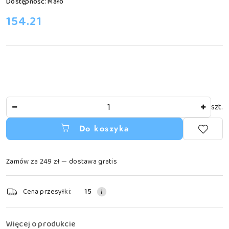
Dostępność:
Mało
cena:
154.21
Ilość
szt.
Do koszyka
Zamów za 249 zł — dostawa gratis
Dostępność
Cena przesyłki:
15
i
dostawa
Więcej o produkcie