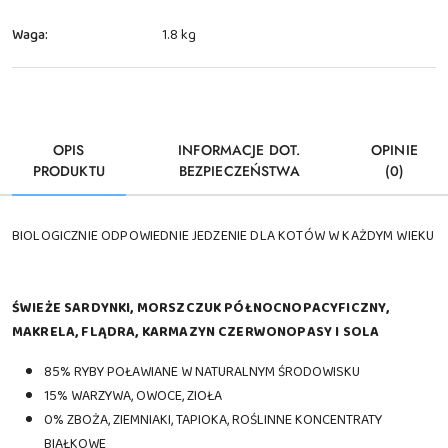
Waga:
1.8 kg
OPIS
INFORMACJE DOT.
OPINIE
PRODUKTU
BEZPIECZEŃSTWA
(0)
BIOLOGICZNIE ODPOWIEDNIE JEDZENIE DLA KOTÓW W KAŻDYM WIEKU
ŚWIEŻE SARDYNKI, MORSZCZUK PÓŁNOCNOPACYFICZNY,
MAKRELA, FLĄDRA, KARMAZYN CZERWONOPASY I SOLA
85% RYBY POŁAWIANE W NATURALNYM ŚRODOWISKU
15% WARZYWA, OWOCE, ZIOŁA
0% ZBOŻA, ZIEMNIAKI, TAPIOKA, ROŚLINNE KONCENTRATY
BIAŁKOWE