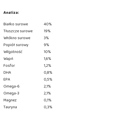
Analiza:
Białko surowe
40%
Tłuszcze surowe
19%
Włókno surowe
3%
Popiół surowy
9%
Wilgotność
10%
Wapń
1,6%
Fosfor
1,2%
DHA
0,8%
EPA
0,5%
Omega-6
2,1%
Omega-3
2,1%
Magnez
0,1%
Tauryna
0,3%