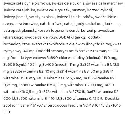
świeża cała dynia piżmowa, świeża cała cukinia, świeża cała marchew,
świeże całe jabłka, świeże całe gruszki, suszony korzeń cykorii,
świeży jarmuż, świeży szpinak, świeże liście buraków, świeże liście
rzepy, cała żurawina, całe borówki, całe jagody saskatoon, kurkuma,
ostropest plamisty, korzeń łopianu, lawenda, korzeń prawoślazu
lekarskiego, owoce dzikiej róży. DODATKI (na kg): dodatki
technologiczne: ekstrakt tokoferolu z olejów roślinnych: 121mg, kwas
cytrynowy: 40 mg. Dodatki sensoryczne: ekstrakt z rozmarynu: 80
mg. Dodatki żywieniowe: 3a890 chlorek choliny (cholina): 1190 mg,
3b606 (cynk): 105 mg, 3b406 (miedź): 11 mg, 3a821 witamina B1: 12,5
mg, 3a825i witamina B2: 10 mg, 3a314 witamina B3: 50 mg, 3a841
witamina B5: 8 mg, 3a831 witamina B6: 6,5 mg, 3a316 witamina B9:
0,75 mg, 3a880 witamina B7: 0,13 mg, witamina B12: 0,1 mg, 3a710
witamina K3: 0,5 mg, 3a672a witamina A: 3750 IU, 3a671 witamina D3:
500 IU, 3a700 witamina E: 410 IU, 3a300 witamina C: 12,5 IU. Dodatki
zootechniczne: 4b1707 Enterococcus faecium NCIMB 10415 2,2x10^6
CFU.