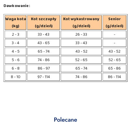
Dawkowanie:
Waga kota
Kot szczupły
Kot wykastrowany
Senior
(kg)
(g/dzień)
(g/dzień)
(g/dzień)
2 - 3
33 - 43
26 - 33
-
3 - 4
43 - 65
33 - 43
-
4 - 5
65 - 74
43 - 52
43 - 52
5 - 6
74 - 86
52 - 65
52 - 65
6 - 8
86 - 97
65 - 74
65 - 86
8 - 10
97 - 114
74 - 86
86 - 114
Produkty
Polecane
Pomiń karuzelę produktów
o