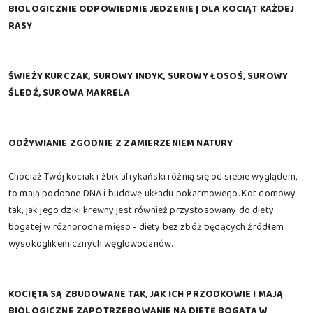
BIOLOGICZNIE ODPOWIEDNIE JEDZENIE | DLA KOCIĄT KAŻDEJ
RASY
ŚWIEŻY KURCZAK, SUROWY INDYK, SUROWY ŁOSOŚ, SUROWY
ŚLEDŹ, SUROWA MAKRELA
ODŻYWIANIE ZGODNIE Z ZAMIERZENIEM NATURY
Chociaż Twój kociak i żbik afrykański różnią się od siebie wyglądem,
to mają podobne DNA i budowę układu pokarmowego. Kot domowy
tak, jak jego dziki krewny jest również przystosowany do diety
bogatej w różnorodne mięso - diety bez zbóż będących źródłem
wysokoglikemicznych węglowodanów.
KOCIĘTA SĄ ZBUDOWANE TAK, JAK ICH PRZODKOWIE I MAJĄ
BIOLOGICZNE ZAPOTRZEBOWANIE NA DIETĘ BOGATĄ W