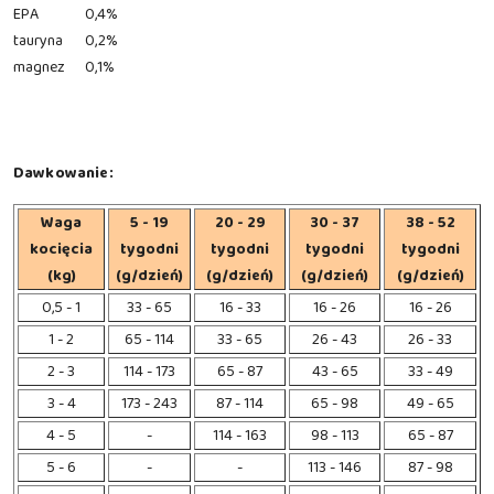
EPA
0,4%
tauryna
0,2%
magnez
0,1%
Dawkowanie:
Waga
5 - 19
20 - 29
30 - 37
38 - 52
kocięcia
tygodni
tygodni
tygodni
tygodni
(kg)
(g/dzień)
(g/dzień)
(g/dzień)
(g/dzień)
0,5 - 1
33 - 65
16 - 33
16 - 26
16 - 26
1 - 2
65 - 114
33 - 65
26 - 43
26 - 33
2 - 3
114 - 173
65 - 87
43 - 65
33 - 49
3 - 4
173 - 243
87 - 114
65 - 98
49 - 65
4 - 5
-
114 - 163
98 - 113
65 - 87
5 - 6
-
-
113 - 146
87 - 98