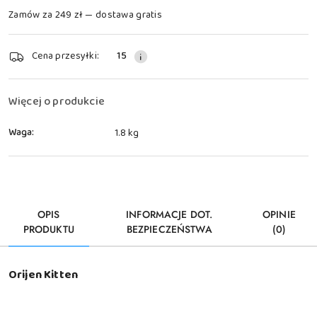
Zamów za 249 zł — dostawa gratis
Dostępność
Cena przesyłki:
15
i
dostawa
Więcej o produkcie
Waga:
1.8 kg
OPIS
INFORMACJE DOT.
OPINIE
PRODUKTU
BEZPIECZEŃSTWA
(0)
Orijen Kitten