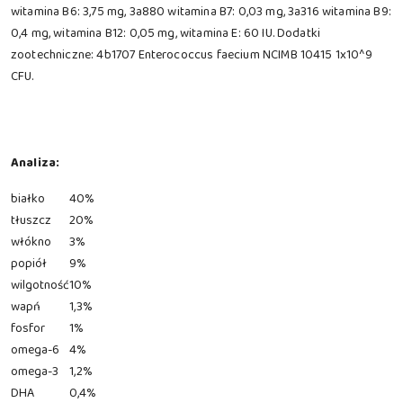
witamina B6: 3,75 mg, 3a880 witamina B7: 0,03 mg, 3a316 witamina B9:
0,4 mg, witamina B12: 0,05 mg, witamina E: 60 IU. Dodatki
zootechniczne: 4b1707 Enterococcus faecium NCIMB 10415 1x10^9
CFU.
Analiza:
białko
40%
tłuszcz
20%
włókno
3%
popiół
9%
wilgotność
10%
wapń
1,3%
fosfor
1%
omega-6
4%
omega-3
1,2%
DHA
0,4%