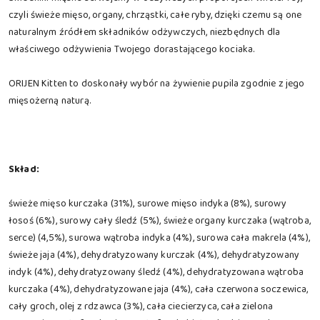
czyli świeże mięso, organy, chrząstki, całe ryby, dzięki czemu są one
naturalnym źródłem składników odżywczych, niezbędnych dla
właściwego odżywienia Twojego dorastającego kociaka.
ORIJEN Kitten to doskonały wybór na żywienie pupila zgodnie z jego
mięsożerną naturą.
Skład:
świeże mięso kurczaka (31%), surowe mięso indyka (8%), surowy
łosoś (6%), surowy cały śledź (5%), świeże organy kurczaka (wątroba,
serce) (4,5%), surowa wątroba indyka (4%), surowa cała makrela (4%),
świeże jaja (4%), dehydratyzowany kurczak (4%), dehydratyzowany
indyk (4%), dehydratyzowany śledź (4%), dehydratyzowana wątroba
kurczaka (4%), dehydratyzowane jaja (4%), cała czerwona soczewica,
cały groch, olej z rdzawca (3%), cała ciecierzyca, cała zielona