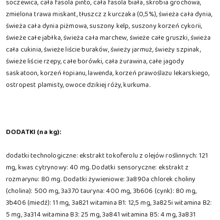
soczewica, cała fasola pinto, cała fasola biała, skrobia grochowa,
zmielona trawa miskant, tłuszcz z kurczaka (0,5%), świeża cała dynia,
świeża cała dynia piżmowa, suszony kelp, suszony korzeń cykorii,
świeże całe jabłka, świeża cała marchew, świeże całe gruszki, świeża
cała cukinia, świeże liście buraków, świeży jarmuż, świeży szpinak,
świeże liście rzepy, całe borówki, cała żurawina, całe jagody
saskatoon, korzeń łopianu, lawenda, korzeń prawoślazu lekarskiego,
ostropest plamisty, owoce dzikiej róży, kurkuma.
DODATKI (na kg):
dodatki technologiczne: ekstrakt tokoferolu z olejów roślinnych: 121
mg, kwas cytrynowy: 40 mg. Dodatki sensoryczne: ekstrakt z
rozmarynu: 80 mg. Dodatki żywieniowe: 3a890a chlorek choliny
(cholina): 500 mg, 3a370 tauryna: 400 mg, 3b606 (cynk): 80 mg,
3b406 (miedź): 11 mg, 3a821 witamina B1: 12,5 mg, 3a825i witamina B2:
5 mg, 3a314 witamina B3: 25 mg, 3a841 witamina B5: 4 mg, 3a831