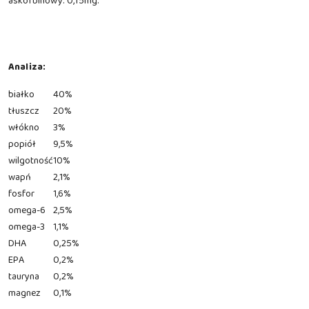
askorbinowy: 0,15mg.
Analiza:
białko
40%
tłuszcz
20%
włókno
3%
popiół
9,5%
wilgotność
10%
wapń
2,1%
fosfor
1,6%
omega-6
2,5%
omega-3
1,1%
DHA
0,25%
EPA
0,2%
tauryna
0,2%
magnez
0,1%