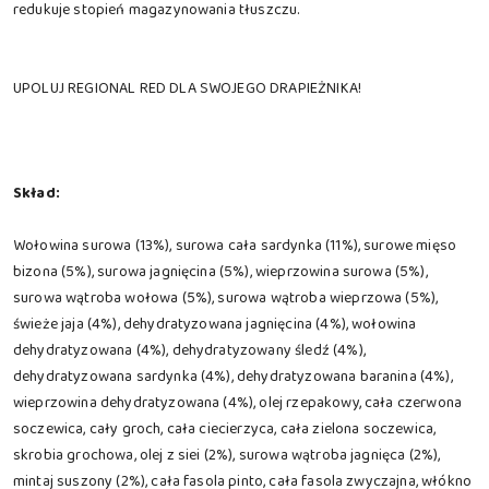
redukuje stopień magazynowania tłuszczu.
UPOLUJ REGIONAL RED DLA SWOJEGO DRAPIEŻNIKA!
Skład:
Wołowina surowa (13%), surowa cała sardynka (11%), surowe mięso
bizona (5%), surowa jagnięcina (5%), wieprzowina surowa (5%),
surowa wątroba wołowa (5%), surowa wątroba wieprzowa (5%),
świeże jaja (4%), dehydratyzowana jagnięcina (4%), wołowina
dehydratyzowana (4%), dehydratyzowany śledź (4%),
dehydratyzowana sardynka (4%), dehydratyzowana baranina (4%),
wieprzowina dehydratyzowana (4%), olej rzepakowy, cała czerwona
soczewica, cały groch, cała ciecierzyca, cała zielona soczewica,
skrobia grochowa, olej z siei (2%), surowa wątroba jagnięca (2%),
mintaj suszony (2%), cała fasola pinto, cała fasola zwyczajna, włókno