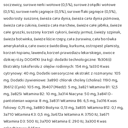
soczewicy, surowe nerki wołowe (0,5%), surowe żołądki wołowe
(0,5%), surowe nerki jagnięce (0,5%), surowe flaki jagnięce (0,5%),
wodorosty suszone, świeża cała dynia, świeża cała dynia piżmowa,
świeża cała cukinia, świeża cała marchew, świeże całe jabłka, świeże
całe gruszki, suszony korzeń cykorii, świeży jarmuż, świeży szpinak,
świeża botwinka, świeże liście rzepy, cała żurawina, cała borówka
amerykańska, całe owoce świdośliwy, kurkuma, ostropest plamisty,
korzeń łopianu, lawenda, korzeń prawoślazu lekarskiego, owoce
dzikiej róży. DODATKI (na kg): dodatki technologiczne: 1b306(i)
Ekstrakty tokoferolu z olejów roślinnych: 154 mg, 1a330 Kwas
cytrynowy: 40 mg. Dodatki sensoryczne: ekstrakt z rozmarynu: 105
mg. Dodatki żywieniowe: 3a890 chlorek choliny (cholina): 1190 mg,
3b612 (Cynk): 105 mg, 3b407 (Miedź): 5 mg, 3a821 Witamina B1: 12,5
mg, 3a825i Witamina B2: 10 mg, 3a314 Niacyna: 50 mg, 3a841 D-
pantotenian wapnia: 8 mg, 3a831 Witamina B6: 6,5 mg, 3a316 Kwas
foliowy: 0,75 mg, 3a880 Biotyna: 0,13 mg, 3a835 Witamina B12: 0,1 mg,
3a710 Witamina K3: 0,5 mg, 3a672a Witamina A: 3750 IU, 3a671
Witamina D3: 500 IU, 3a700 Witamina E: 290 IU, 3a300 Kwas