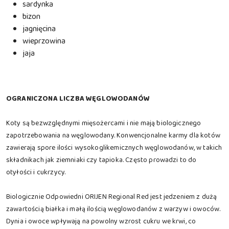
sardynka
bizon
jagnięcina
wieprzowina
jaja
OGRANICZONA LICZBA WĘGLOWODANÓW
Koty są bezwzględnymi mięsożercami i nie mają biologicznego
zapotrzebowania na węglowodany. Konwencjonalne karmy dla kotów
zawierają spore ilości wysokoglikemicznych węglowodanów, w takich
składnikach jak ziemniaki czy tapioka. Często prowadzi to do
otyłości i cukrzycy.
Biologicznie Odpowiedni ORIJEN Regional Red jest jedzeniem z dużą
zawartością białka i małą ilością węglowodanów z warzyw i owoców.
Dynia i owoce wpływają na powolny wzrost cukru we krwi, co