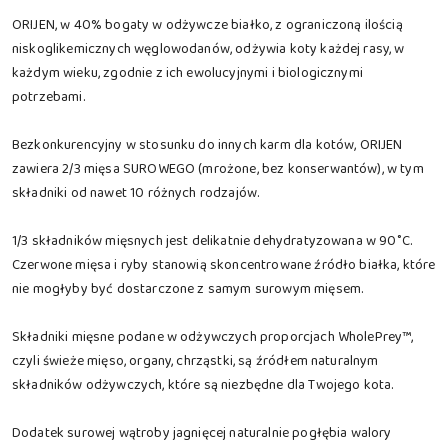
ORIJEN, w 40% bogaty w odżywcze białko, z ograniczoną ilością
niskoglikemicznych węglowodanów, odżywia koty każdej rasy, w
każdym wieku, zgodnie z ich ewolucyjnymi i biologicznymi
potrzebami.
Bezkonkurencyjny w stosunku do innych karm dla kotów, ORIJEN
zawiera 2/3 mięsa SUROWEGO (mrożone, bez konserwantów), w tym
składniki od nawet 10 różnych rodzajów.
1/3 składników mięsnych jest delikatnie dehydratyzowana w 90˚C.
Czerwone mięsa i ryby stanowią skoncentrowane źródło białka, które
nie mogłyby być dostarczone z samym surowym mięsem.
Składniki mięsne podane w odżywczych proporcjach WholePrey™,
czyli świeże mięso, organy, chrząstki, są źródłem naturalnym
składników odżywczych, które są niezbędne dla Twojego kota.
Dodatek surowej wątroby jagnięcej naturalnie pogłębia walory