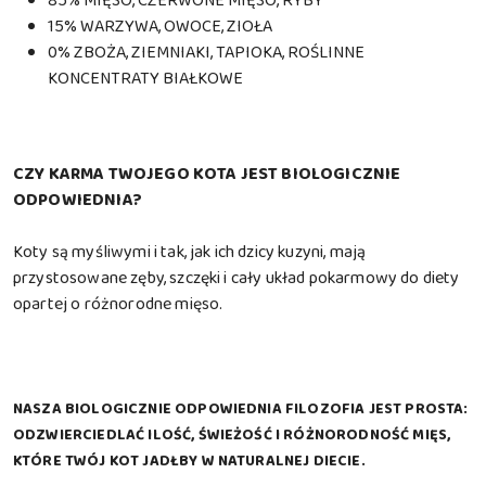
85% MIĘSO, CZERWONE MIĘSO, RYBY
15% WARZYWA, OWOCE, ZIOŁA
0% ZBOŻA, ZIEMNIAKI, TAPIOKA, ROŚLINNE
KONCENTRATY BIAŁKOWE
CZY KARMA TWOJEGO KOTA JEST BIOLOGICZNIE
ODPOWIEDNIA?
Koty są myśliwymi i tak, jak ich dzicy kuzyni, mają
przystosowane zęby, szczęki i cały układ pokarmowy do diety
opartej o różnorodne mięso.
NASZA BIOLOGICZNIE ODPOWIEDNIA FILOZOFIA JEST PROSTA:
ODZWIERCIEDLAĆ ILOŚĆ, ŚWIEŻOŚĆ I RÓŻNORODNOŚĆ MIĘS,
KTÓRE TWÓJ KOT JADŁBY W NATURALNEJ DIECIE.