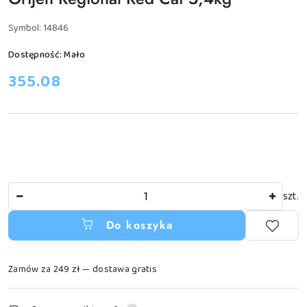
Symbol:
14846
Dostępność:
Mało
cena:
355.08
Ilość
szt.
Do koszyka
Zamów za 249 zł — dostawa gratis
Dostępność