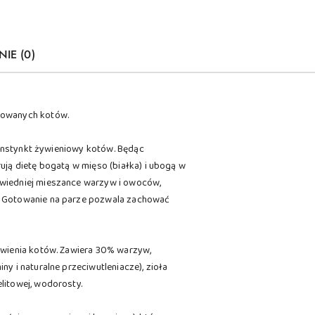
NIE (0)
rowanych kotów.
 instynkt żywieniowy kotów. Będąc
ują dietę bogatą w mięso (białka) i ubogą w
owiedniej mieszance warzyw i owoców,
ć. Gotowanie na parze pozwala zachować
żywienia kotów. Zawiera 30% warzyw,
y i naturalne przeciwutleniacze), zioła
litowej, wodorosty.