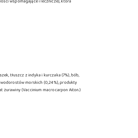
ości wspomagające i lecznicze), która
zek, tłuszcz z indyka i kurczaka (7%), bób,
 z wodorostów morskich (0,24%), produkty
at żurawiny (Vaccinium macrocarpon Aiton.)