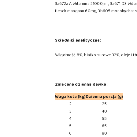
3a672a A Witamina 21000j.m., 3a671 D3 Wit
tlenek manganu 60mg, 3b605 monohydrat si
Składniki analityczne:
Wilgotność 8%, białko surowe 32%, oleje i 
Zalecana dzienna dawka:
Waga kota (kg)
Dzienna porcja (g)
2
25
3
40
4
55
5
65
6
80