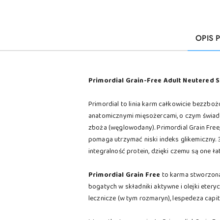
OPIS 
Primordial Grain-Free Adult Neutered 
Primordial to linia karm całkowicie bezzboż
anatomicznymi mięsożercami, o czym świadcz
zboża (węglowodany). Primordial Grain Fre
pomaga utrzymać niski indeks glikemiczny.
integralność protein, dzięki czemu są one ł
Primordial Grain Free
to karma stworzona 
bogatych w składniki aktywne i olejki eter
lecznicze (w tym rozmaryn), lespedeza capi