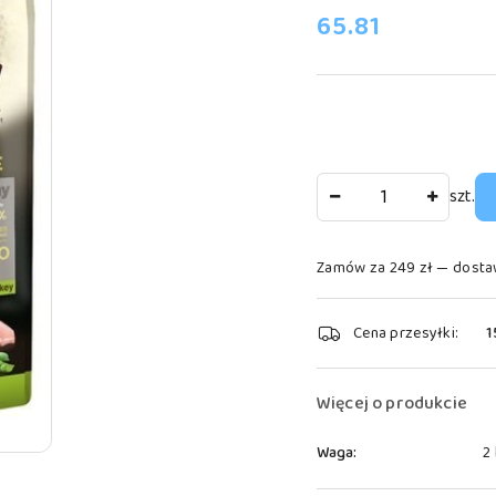
cena:
65.81
Ilość
szt.
Zamów za 249 zł — dosta
Dostępność
Cena przesyłki:
1
i
dostawa
Więcej o produkcie
Waga:
2