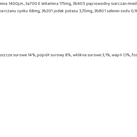
amina 1400j.m., 3a700 E Witamina 175mg, 3b405 pięciowodny siarczan mie
arczanu cynku 68mg, 3b201 jodek potasu 3,70mg, 3b801 selenin sodu 0,
tłuszcze surowe 14%, popiół surowy 8%, włókna surowe 3,1%, wapń 1,1%, 