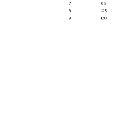
7
95
8
105
9
120
Pomiń karuzelę produktów