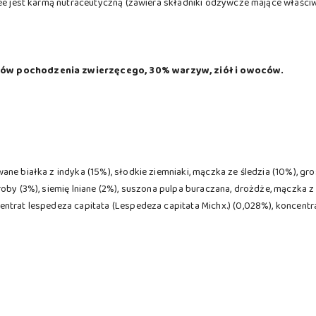
ree jest karmą nutraceutyczną (zawiera składniki odżywcze mające właściw
ków pochodzenia zwierzęcego, 30% warzyw, ziół i owoców.
e białka z indyka (15%), słodkie ziemniaki, mączka ze śledzia (10%), gros
roby (3%), siemię lniane (2%), suszona pulpa buraczana, drożdże, mączka
ntrat lespedeza capitata (Lespedeza capitata Michx.) (0,028%), koncentr