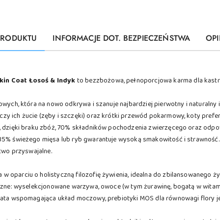
PRODUKTU
INFORMACJE DOT. BEZPIECZEŃSTWA
OPI
Skin Coat Łosoś & Indyk
to bezzbożowa, pełnoporcjowa karma dla kast
owych, która na nowo odkrywa i szanuje najbardziej pierwotny i naturalny
y ich żucie (zęby i szczęki) oraz krótki przewód pokarmowy, koty prefer
e, dzięki braku zbóż, 70% składników pochodzenia zwierzęcego oraz odp
 35% świeżego mięsa lub ryb gwarantuje wysoką smakowitość i strawnoś
atwo przyswajalne.
w oparciu o holistyczną filozofię żywienia, idealna do zbilansowanego 
yczne: wyselekcjonowane warzywa, owoce (w tym żurawinę, bogatą w witamin
tata wspomagająca układ moczowy, prebiotyki MOS dla równowagi flory je