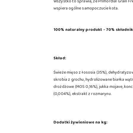
Wszystko to sprawia, że Primordial Grain F
wspiera ogólne samopoczucie kota.
100% naturalny produkt - 70% składni
Skład:
Świeże mięso z łososia (35%), dehydratyzowan
skrobia z grochu, hydrolizowane białka wąt
drożdżowe (MOS 0,16%), jukka mojave, konce
(0,004%), ekstrakt z rozmarynu.
Dodatki żywieniowe na kg: