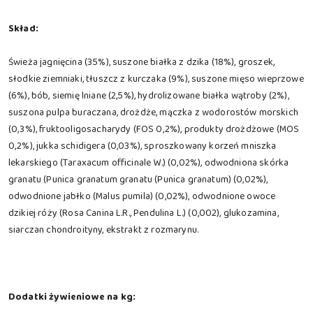
Skład:
Świeża jagnięcina (35%), suszone białka z dzika (18%), groszek,
słodkie ziemniaki, tłuszcz z kurczaka (9%), suszone mięso wieprzowe
(6%), bób, siemię lniane (2,5%), hydrolizowane białka wątroby (2%),
suszona pulpa buraczana, drożdże, mączka z wodorostów morskich
(0,3%), fruktooligosacharydy (FOS 0,2%), produkty drożdżowe (MOS
0,2%), jukka schidigera (0,03%), sproszkowany korzeń mniszka
lekarskiego (Taraxacum officinale W.) (0,02%), odwodniona skórka
granatu (Punica granatum granatu (Punica granatum) (0,02%),
odwodnione jabłko (Malus pumila) (0,02%), odwodnione owoce
dzikiej róży (Rosa Canina L.R., Pendulina L.) (0,002), glukozamina,
siarczan chondroityny, ekstrakt z rozmarynu.
Dodatki żywieniowe na kg: