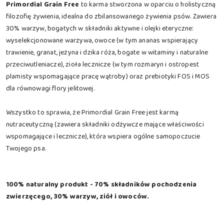
Primordial Grain Free
to karma stworzona w oparciu o holistyczną
filozofię żywienia, idealna do zbilansowanego żywienia psów. Zawiera
30% warzyw, bogatych w składniki aktywne i olejki eteryczne:
wyselekcjonowane warzywa, owoce (w tym ananas wspierający
trawienie, granat, jeżyna i dzika róża, bogate w witaminy i naturalne
przeciwutleniacze), zioła lecznicze (w tym rozmaryn i ostropest
plamisty wspomagające pracę wątroby) oraz prebiotyki FOS i MOS
dla równowagi flory jelitowej.
Wszystko to sprawia, że Primordial Grain Free jest karmą
nutraceutyczną (zawiera składniki odżywcze mające właściwości
wspomagające i lecznicze), która wspiera ogólne samopoczucie
Twojego psa.
100% naturalny produkt - 70% składników pochodzenia
zwierzęcego, 30% warzyw, ziół i owoców.