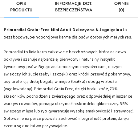
OPIS
INFORMACJE DOT.
OPINIE
PRODUKTU
BEZPIECZEŃSTWA
(0)
Primordial Grain-Free Mini Adult Dziczyzna & Jagnięcina
to
bezzbożowa, pełnoporcjowa karma dla psów dorosłych małych ras.
Primordial to linia karm całkowicie bezzbożowych, która na nowo
odkrywa i szanuje najbardziej pierwotny i naturalny instynkt
żywieniowy psów. Będąc anatomicznymi mięsożercami, o czym
świadczy ich żucie (zęby i szczęki) oraz krótki przewód pokarmowy,
psy preferują dietę bogatą w mięso (białka) i ubogą w zboża
(węglowodany). Primordial Grain Free, dzięki braku zbóż, 70%
składników pochodzenia zwierzęcego oraz odpowiedniej mieszance
warzyw i owoców, pomaga utrzymać niski indeks glikemiczny. 35%
świeżego mięsa lub ryb gwarantuje wysoką smakowitość i strawność.
Gotowanie na parze pozwala zachować integralność protein, dzięki
czemu są one łatwo przyswajalne.