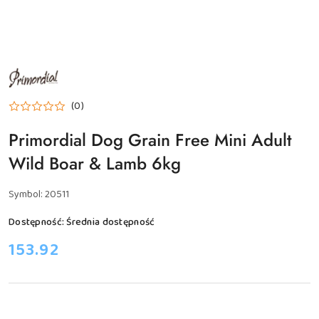
NAZWA
PRODUCENTA:
PRIMORDIAL
(0)
Primordial Dog Grain Free Mini Adult
Wild Boar & Lamb 6kg
Symbol:
20511
Dostępność:
Średnia dostępność
cena:
153.92