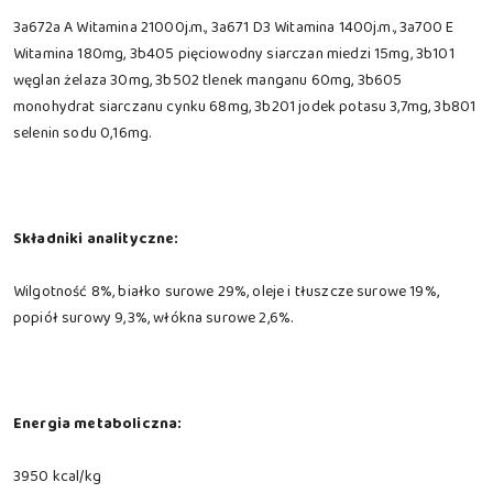
3a672a A Witamina 21000j.m., 3a671 D3 Witamina 1400j.m., 3a700 E
Witamina 180mg, 3b405 pięciowodny siarczan miedzi 15mg, 3b101
węglan żelaza 30mg, 3b502 tlenek manganu 60mg, 3b605
monohydrat siarczanu cynku 68mg, 3b201 jodek potasu 3,7mg, 3b801
selenin sodu 0,16mg.
Składniki analityczne:
Wilgotność 8%, białko surowe 29%, oleje i tłuszcze surowe 19%,
popiół surowy 9,3%, włókna surowe 2,6%.
Energia metaboliczna:
3950 kcal/kg