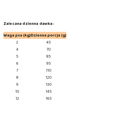
Zalecana dzienna dawka:
Waga psa (kg)
Dzienna porcja (g)
2
45
4
70
5
85
6
95
7
110
8
120
9
130
10
145
12
165