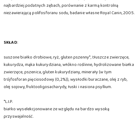
najbardziej podatnych zębach, porównanie z karmą kontrolną
niezawierającą polifosforanu sodu, badanie własne Royal Canin, 2005.
SKŁAD
:
suszone białko drobiowe, ryż, gluten pszenny*, tłuszcze zwierzęce,
kukurydza, mąka kukurydziana, włókno roślinne, hydrolizowane białka
zwierzęce, pszenica, gluten kukurydziany, minerały (w tym
trójfosforan pięciosodowy (0,2%)), wysłodki buraczane, olej z ryb,
olej sojowy, fruktooligosacharydy, łuski i nasiona psyllium.
*L.I.P.
białko wyselekcjonowane ze względu na bardzo wysoką
przyswajalność.