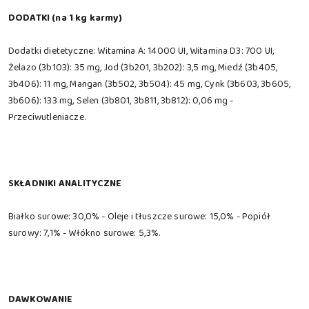
DODATKI (na 1 kg karmy)
Dodatki dietetyczne: Witamina A: 14000 UI, Witamina D3: 700 UI,
Żelazo (3b103): 35 mg, Jod (3b201, 3b202): 3,5 mg, Miedź (3b405,
3b406): 11 mg, Mangan (3b502, 3b504): 45 mg, Cynk (3b603, 3b605,
3b606): 133 mg, Selen (3b801, 3b811, 3b812): 0,06 mg -
Przeciwutleniacze.
SKŁADNIKI ANALITYCZNE
Białko surowe: 30,0% - Oleje i tłuszcze surowe: 15,0% - Popiół
surowy: 7,1% - Włókno surowe: 5,3%.
DAWKOWANIE