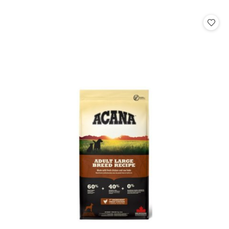
o
statusie: