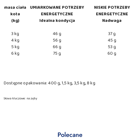
masa ciała
UMIARKOWANE POTRZEBY
NISKIE POTRZEBY
kota
ENERGETYCZNE
ENERGETYCZNE
(kg)
Idealna kondycja
Nadwaga
3 kg
46 g
37 g
4 kg
56 g
45 g
5 kg
66 g
53 g
6 kg
75 g
60 g
Dostępne opakowania: 400 g, 1,5 kg, 3,5 kg, 8 kg
Słowa kluczowe: na zęby
Produkty
Polecane
Pomiń karuzelę produktów