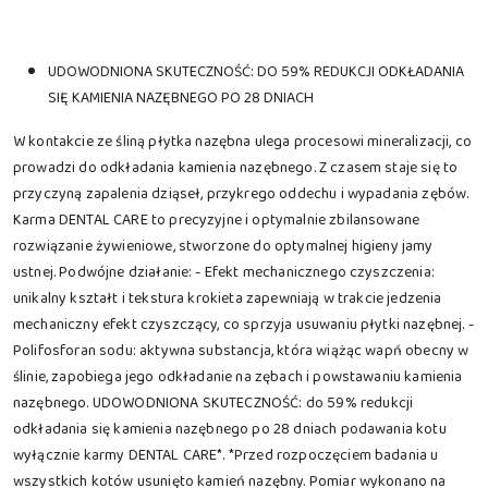
UDOWODNIONA SKUTECZNOŚĆ: DO 59% REDUKCJI ODKŁADANIA
SIĘ KAMIENIA NAZĘBNEGO PO 28 DNIACH
W kontakcie ze śliną płytka nazębna ulega procesowi mineralizacji, co
prowadzi do odkładania kamienia nazębnego. Z czasem staje się to
przyczyną zapalenia dziąseł, przykrego oddechu i wypadania zębów.
Karma DENTAL CARE to precyzyjne i optymalnie zbilansowane
rozwiązanie żywieniowe, stworzone do optymalnej higieny jamy
ustnej. Podwójne działanie: - Efekt mechanicznego czyszczenia:
unikalny kształt i tekstura krokieta zapewniają w trakcie jedzenia
mechaniczny efekt czyszczący, co sprzyja usuwaniu płytki nazębnej. -
Polifosforan sodu: aktywna substancja, która wiążąc wapń obecny w
ślinie, zapobiega jego odkładanie na zębach i powstawaniu kamienia
nazębnego. UDOWODNIONA SKUTECZNOŚĆ: do 59% redukcji
odkładania się kamienia nazębnego po 28 dniach podawania kotu
wyłącznie karmy DENTAL CARE*. *Przed rozpoczęciem badania u
wszystkich kotów usunięto kamień nazębny. Pomiar wykonano na