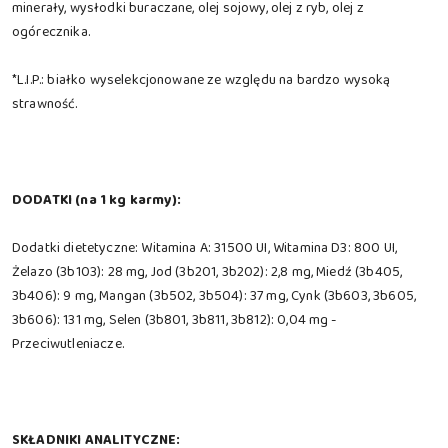
minerały, wysłodki buraczane, olej sojowy, olej z ryb, olej z
ogórecznika.
*L.I.P.: białko wyselekcjonowane ze względu na bardzo wysoką
strawność.
DODATKI (na 1 kg karmy):
Dodatki dietetyczne: Witamina A: 31500 UI, Witamina D3: 800 UI,
Żelazo (3b103): 28 mg, Jod (3b201, 3b202): 2,8 mg, Miedź (3b405,
3b406): 9 mg, Mangan (3b502, 3b504): 37 mg, Cynk (3b603, 3b605,
3b606): 131 mg, Selen (3b801, 3b811, 3b812): 0,04 mg -
Przeciwutleniacze.
SKŁADNIKI ANALITYCZNE: