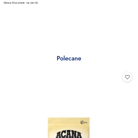
Słowa kluczowe: na sierść
Produkty
Polecane
Pomiń karuzelę produktów
o
statusie: