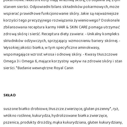
stanem sierści. Odpowiedni bilans składników pokarmowych, może
wspierać prawidłowe funkcjonowanie skóry. Jakie są najważniejsze
korzyści tego precyzyjnego rozwiązania żywieniowego? Doskonale
zbilansowana receptura karmy HAIR & SKIN CARE pomaga utrzymać
zdrową skórę i sierść. Receptura diety zawiera: - Unikalny kompleks
składników odżywczych, sprzyjający wzmocnieniu bariery skórnej. -
Wysokiej jakości białka, w tym specyficzne aminokwasy,
wspomagające wzrost włosa i odnowę skóry. - Kwasy tłuszczowe
Omega 3 i Omega 6, mające korzystny wpływ na zdrowie skóry i stan
sierści. *Badanie wewnętrzne Royal Canin
SKŁAD
suszone białko drobiowe, tłuszcze zwierzęce, gluten pszenny*, ryż,
włókno roślinne, kukurydza, hydrolizowane białka zwierzęce,
pszenica, produkty drożdży, mąka kukurydziana, gluten kukurydziany,