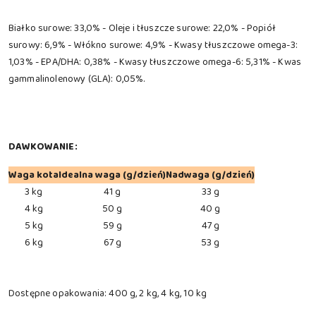
Białko surowe: 33,0% - Oleje i tłuszcze surowe: 22,0% - Popiół
surowy: 6,9% - Włókno surowe: 4,9% - Kwasy tłuszczowe omega-3:
1,03% - EPA/DHA: 0,38% - Kwasy tłuszczowe omega-6: 5,31% - Kwas
gammalinolenowy (GLA): 0,05%.
DAWKOWANIE:
Waga kota
Idealna waga (g/dzień)
Nadwaga (g/dzień)
3 kg
41 g
33 g
4 kg
50 g
40 g
5 kg
59 g
47 g
6 kg
67 g
53 g
Dostępne opakowania: 400 g, 2 kg, 4 kg, 10 kg