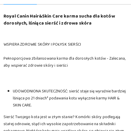
Royal Canin Hair&Skin Care karma sucha dla kotów
dorosłych, lśniąca sierść i zdrowa skóra
WSPIERA ZDROWIE SKÓRY I POŁYSK SIERŚCI
Pełnoporcjowa zbilansowana karma dla dorosłych kotów - Zalecana,
aby wspierać zdrowie skóry i sierści
UDOWODNIONA SKUTECZNOŚĆ: sierść staje się wyraźnie bardziej
lśniąca po 21 dniach* podawania kotu wyłącznie karmy HAIR &
SKIN CARE.
Sierść Twojego kota jest w złym stanie? Komórki skóry podlegają
stałej odnowie, stąd ich wysokie zapotrzebowanie na składniki
pokarmowe. Niektóre koty mają wrażliwą skórę, co objawia się złym