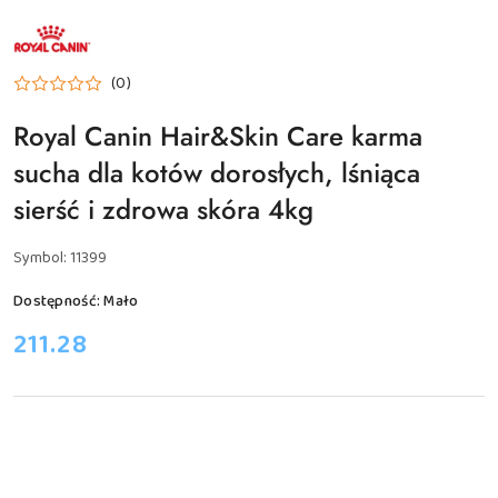
NAZWA
PRODUCENTA:
ROYAL
CANIN
(0)
FELINE
Royal Canin Hair&Skin Care karma
sucha dla kotów dorosłych, lśniąca
sierść i zdrowa skóra 4kg
Symbol:
11399
Dostępność:
Mało
cena:
211.28