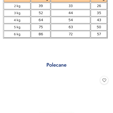
39
33
26
2 kg
52
44
35
3 kg
64
54
43
4 kg
75
63
50
5 kg
86
72
57
6 kg
Produkty
Polecane
Pomiń karuzelę produktów
o
statusie: