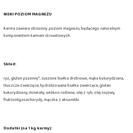
NISKI POZIOM MAGNEZU
Karma zawiera obniżony poziom magnezu, będącego naturalnym
komponentem kamieni struwitowych.
Skład:
ryż, gluten pszenny*, suszone białka drobiowe, mąka kukurydziana,
tłuszcze zwierzęce, hydrolizowane białka zwierzęce, gluten
kukurydziany, minerały, włókno roślinne, olej z ryb, olej sojowy,
fruktooligosacharydy, mączka z aksamitki.
Dodatki (na 1 kg karmy):