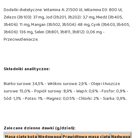
Dodatki dietetyczne: Witamina A: 21500 UI, Witamina D3: 800 UI,
Żelazo (3b103): 37 mg, Jod (3b201, 3b202): 3,7 mg, Miedź (3b405,
3b406): 11 mg, Mangan (3b502, 3b504): 48 mg, Cynk (3b603, 3b605,
3b606): 136 mg, Selen (3b801, 3b811, 3b812): 0,06 mg -
Przeciwutleniacze.
Składniki analityczne:
Białko surowe: 34,5% - Włókno surowe: 2,9% - Oleje i tłuszcze
surowe: 15,0% - Popiół surowy: 8,9% - Wapń: 0,9% - Fosfor: 0,9% -
Sód: 1,3% - Potas: 1% - Magnez: 0,05% - Chlorki: 2% - Siarka: 0,9%.
Zalecane dzienne dawki (g/dzień):
Masa ciała kota
Niedowaga
Prawidłowa masa ciała
Nadwaga