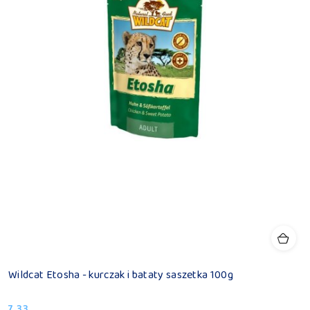
Wildcat Etosha - kurczak i bataty saszetka 100g
7.33