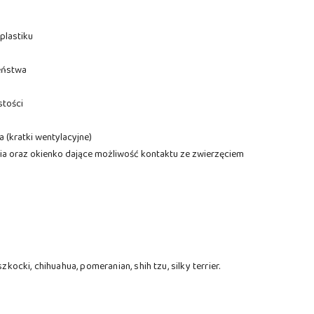
plastiku
eństwa
stości
 (kratki wentylacyjne)
ria oraz okienko dające możliwość kontaktu ze zwierzęciem
szkocki, chihuahua, pomeranian, shih tzu, silky terrier.