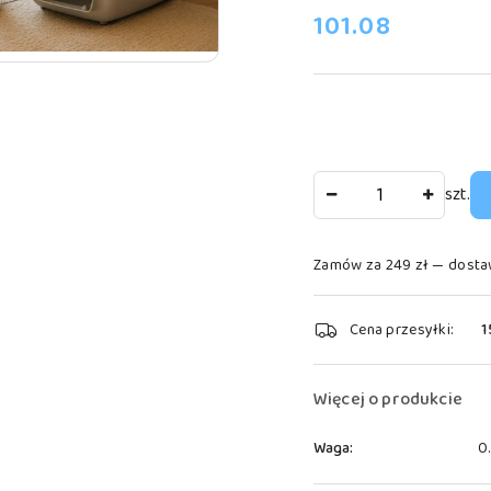
cena:
101.08
Ilość
szt.
Zamów za 249 zł — dosta
Dostępność
Cena przesyłki:
1
i
dostawa
Więcej o produkcie
Waga:
0