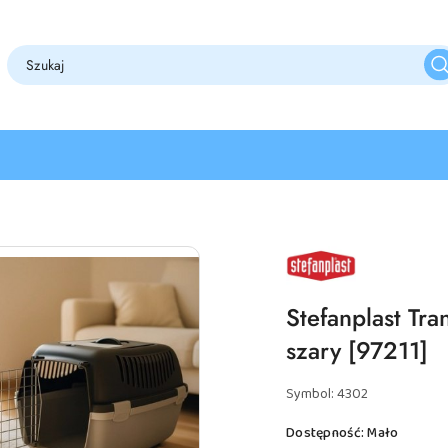
NAZWA
PRODUCENTA:
STEFANPLAST
Stefanplast Tra
szary [97211]
Symbol:
4302
Dostępność:
Mało