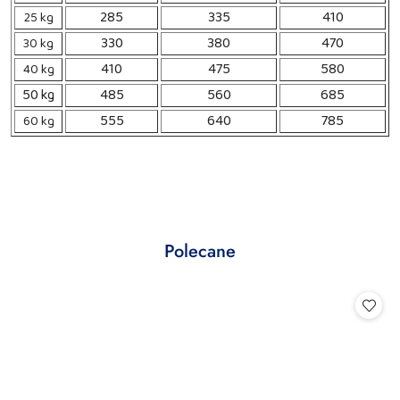
285
335
410
25 kg
330
380
470
30 kg
410
475
580
40 kg
50 kg
485
560
685
555
640
785
60 kg
Produkty
Polecane
Pomiń karuzelę produktów
o
statusie: