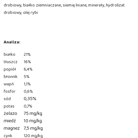
drobiowy, białko ziemniaczane, siemię lniane, minerały, hydrolizat
drobiowy, olej rybi
Analiza:
białko
21%
tłuszcz
16%
popiół
6,4%
błonnik
5%
wapń
1,1%
fosfor
0,6%
0,35%
sód
potas
0,7%
żelazo
75 mg/kg
miedź
10 mg/kg
magnez
7,5 mg/kg
cynk
120 mg/kg