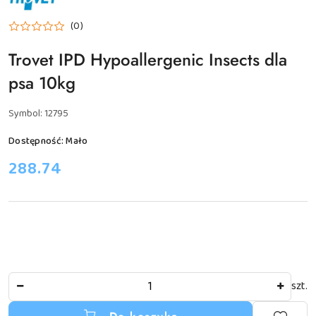
TROVET
(0)
Trovet IPD Hypoallergenic Insects dla
psa 10kg
Symbol:
12795
Dostępność:
Mało
cena:
288.74
Ilość
szt.