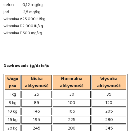
selen
0,12 mg/kg
jod
3,5 mg/kg
witamina A
25 000 IU/kg
witamina D
2 000 IU/kg
witamina E
500 mg/kg
Dawkowanie (g/dzień):
Niska
Normalna
Wysoka
Waga
aktywność
aktywność
aktywność
psa
1 kg
25
30
35
85
100
120
5 kg
145
165
205
10 kg
15 kg
195
225
280
245
280
345
20 kg