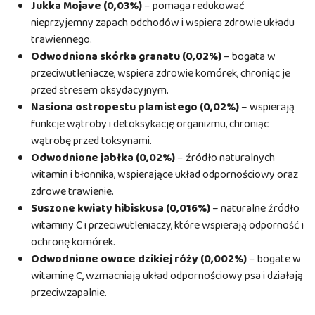
Jukka Mojave (0,03%)
– pomaga redukować
nieprzyjemny zapach odchodów i wspiera zdrowie układu
trawiennego.
Odwodniona skórka granatu (0,02%)
– bogata w
przeciwutleniacze, wspiera zdrowie komórek, chroniąc je
przed stresem oksydacyjnym.
Nasiona ostropestu plamistego (0,02%)
– wspierają
funkcje wątroby i detoksykację organizmu, chroniąc
wątrobę przed toksynami.
Odwodnione jabłka (0,02%)
– źródło naturalnych
witamin i błonnika, wspierające układ odpornościowy oraz
zdrowe trawienie.
Suszone kwiaty hibiskusa (0,016%)
– naturalne źródło
witaminy C i przeciwutleniaczy, które wspierają odporność i
ochronę komórek.
Odwodnione owoce dzikiej róży (0,002%)
– bogate w
witaminę C, wzmacniają układ odpornościowy psa i działają
przeciwzapalnie.