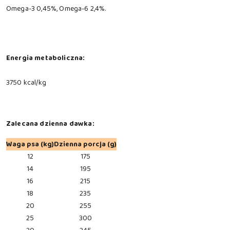
Omega-3 0,45%, Omega-6 2,4%.
Energia metaboliczna:
3750 kcal/kg
Zalecana dzienna dawka:
Waga psa (kg)
Dzienna porcja (g)
12
175
14
195
16
215
18
235
20
255
25
300