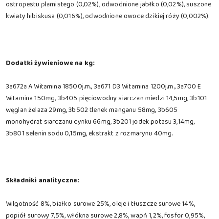
ostropestu plamistego (0,02%), odwodnione jabłko (0,02%), suszone
kwiaty hibiskusa (0,016%), odwodnione owoce dzikiej róży (0,002%).
Dodatki żywieniowe na kg:
3a672a A Witamina 18500j.m., 3a671 D3 Witamina 1200j.m., 3a700 E
Witamina 150mg, 3b405 pięciowodny siarczan miedzi 14,5mg, 3b101
węglan żelaza 29mg, 3b502 tlenek manganu 58mg, 3b605
monohydrat siarczanu cynku 66mg, 3b201 jodek potasu 3,14mg,
3b801 selenin sodu 0,15mg, ekstrakt z rozmarynu 40mg.
Składniki analityczne:
Wilgotność 8%, białko surowe 25%, oleje i tłuszcze surowe 14%,
popiół surowy 7,5%, włókna surowe 2,8%, wapń 1,2%, fosfor 0,95%,