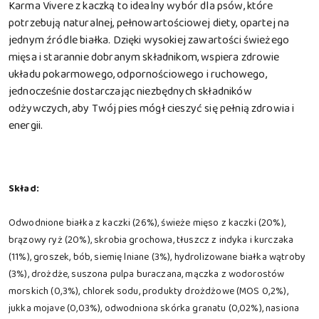
Karma Vivere z kaczką to idealny wybór dla psów, które
potrzebują naturalnej, pełnowartościowej diety, opartej na
jednym źródle białka. Dzięki wysokiej zawartości świeżego
mięsa i starannie dobranym składnikom, wspiera zdrowie
układu pokarmowego, odpornościowego i ruchowego,
jednocześnie dostarczając niezbędnych składników
odżywczych, aby Twój pies mógł cieszyć się pełnią zdrowia i
energii.
Skład:
Odwodnione białka z kaczki (26%), świeże mięso z kaczki (20%),
brązowy ryż (20%), skrobia grochowa, tłuszcz z indyka i kurczaka
(11%), groszek, bób, siemię lniane (3%), hydrolizowane białka wątroby
(3%), drożdże, suszona pulpa buraczana, mączka z wodorostów
morskich (0,3%), chlorek sodu, produkty drożdżowe (MOS 0,2%),
jukka mojave (0,03%), odwodniona skórka granatu (0,02%), nasiona