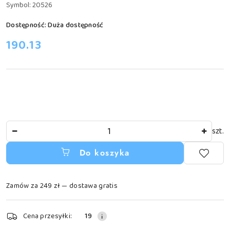
Symbol:
20526
Dostępność:
Duża dostępność
cena:
190.13
Ilość
szt.
Do koszyka
Zamów za 249 zł — dostawa gratis
Dostępność
Cena przesyłki:
19
i