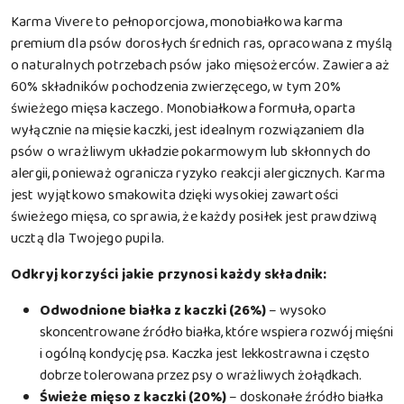
Karma Vivere to pełnoporcjowa, monobiałkowa karma
premium dla psów dorosłych średnich ras, opracowana z myślą
o naturalnych potrzebach psów jako mięsożerców. Zawiera aż
60% składników pochodzenia zwierzęcego, w tym 20%
świeżego mięsa kaczego. Monobiałkowa formuła, oparta
wyłącznie na mięsie kaczki, jest idealnym rozwiązaniem dla
psów o wrażliwym układzie pokarmowym lub skłonnych do
alergii, ponieważ ogranicza ryzyko reakcji alergicznych. Karma
jest wyjątkowo smakowita dzięki wysokiej zawartości
świeżego mięsa, co sprawia, że każdy posiłek jest prawdziwą
ucztą dla Twojego pupila.
Odkryj korzyści jakie przynosi każdy składnik:
Odwodnione białka z kaczki (26%)
– wysoko
skoncentrowane źródło białka, które wspiera rozwój mięśni
i ogólną kondycję psa. Kaczka jest lekkostrawna i często
dobrze tolerowana przez psy o wrażliwych żołądkach.
Świeże mięso z kaczki (20%)
– doskonałe źródło białka