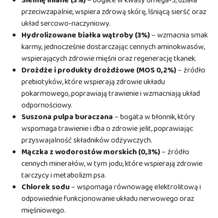
Siemię lniane (3%)
– bogate w kwasy omega-3, działa
przeciwzapalnie, wspiera zdrową skórę, lśniącą sierść oraz
układ sercowo-naczyniowy.
Hydrolizowane białka wątroby (3%)
– wzmacnia smak
karmy, jednocześnie dostarczając cennych aminokwasów,
wspierających zdrowie mięśni oraz regenerację tkanek.
Drożdże i produkty drożdżowe (MOS 0,2%)
– źródło
prebiotyków, które wspierają zdrowie układu
pokarmowego, poprawiają trawienie i wzmacniają układ
odpornościowy.
Suszona pulpa buraczana
– bogata w błonnik, który
wspomaga trawienie i dba o zdrowie jelit, poprawiając
przyswajalność składników odżywczych.
Mączka z wodorostów morskich (0,3%)
– źródło
cennych minerałów, w tym jodu, które wspierają zdrowie
tarczycy i metabolizm psa.
Chlorek sodu
– wspomaga równowagę elektrolitową i
odpowiednie funkcjonowanie układu nerwowego oraz
mięśniowego.