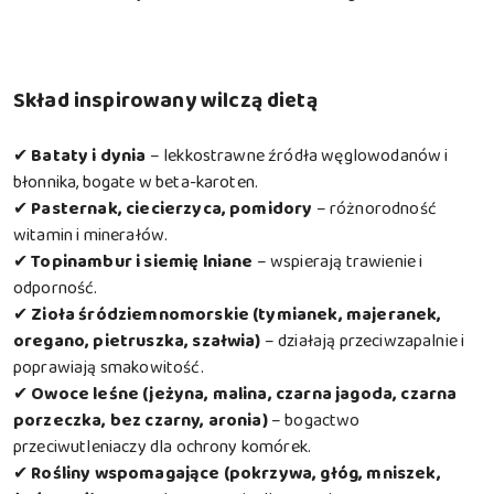
Skład inspirowany wilczą dietą
✔
Bataty i dynia
– lekkostrawne źródła węglowodanów i
błonnika, bogate w beta-karoten.
✔
Pasternak, ciecierzyca, pomidory
– różnorodność
witamin i minerałów.
✔
Topinambur i siemię lniane
– wspierają trawienie i
odporność.
✔
Zioła śródziemnomorskie (tymianek, majeranek,
oregano, pietruszka, szałwia)
– działają przeciwzapalnie i
poprawiają smakowitość.
✔
Owoce leśne (jeżyna, malina, czarna jagoda, czarna
porzeczka, bez czarny, aronia)
– bogactwo
przeciwutleniaczy dla ochrony komórek.
✔
Rośliny wspomagające (pokrzywa, głóg, mniszek,