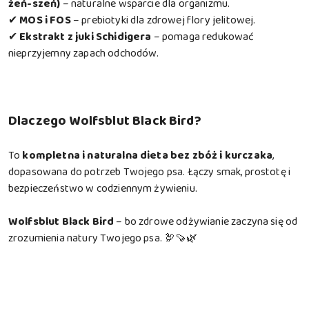
żeń-szeń)
– naturalne wsparcie dla organizmu.
✔
MOS i FOS
– prebiotyki dla zdrowej flory jelitowej.
✔
Ekstrakt z juki Schidigera
– pomaga redukować
nieprzyjemny zapach odchodów.
Dlaczego Wolfsblut Black Bird?
To
kompletna i naturalna dieta bez zbóż i kurczaka
,
dopasowana do potrzeb Twojego psa. Łączy smak, prostotę i
bezpieczeństwo w codziennym żywieniu.
Wolfsblut Black Bird
– bo zdrowe odżywianie zaczyna się od
zrozumienia natury Twojego psa. 🦃🍠🌿