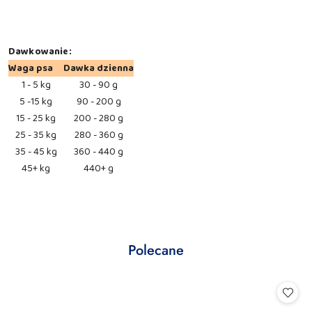
Dawkowanie:
Waga psa
Dawka dzienna
1 - 5 kg
30 - 90 g
5 -15 kg
90 - 200 g
15 - 25 kg
200 - 280 g
25 - 35 kg
280 - 360 g
35 - 45 kg
360 - 440 g
45+ kg
440+ g
Produkty
Polecane
Pomiń karuzelę produktów
o
statusie: