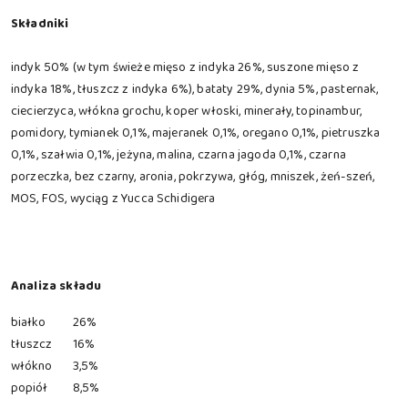
Składniki
indyk 50% (w tym świeże mięso z indyka 26%, suszone mięso z
indyka 18%, tłuszcz z indyka 6%), bataty 29%, dynia 5%, pasternak,
ciecierzyca, włókna grochu, koper włoski, minerały, topinambur,
pomidory, tymianek 0,1%, majeranek 0,1%, oregano 0,1%, pietruszka
0,1%, szałwia 0,1%, jeżyna, malina, czarna jagoda 0,1%, czarna
porzeczka, bez czarny, aronia, pokrzywa, głóg, mniszek, żeń-szeń,
MOS, FOS, wyciąg z Yucca Schidigera
Analiza składu
białko
26%
tłuszcz
16%
włókno
3,5%
popiół
8,5%