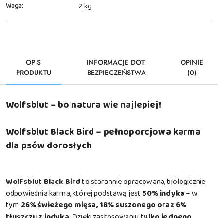
Waga:
2 kg
OPIS
INFORMACJE DOT.
OPINIE
PRODUKTU
BEZPIECZEŃSTWA
(0)
Wolfsblut – bo natura wie najlepiej!
Wolfsblut Black Bird – pełnoporcjowa karma
dla psów dorosłych
Wolfsblut Black Bird
to starannie opracowana, biologicznie
odpowiednia karma, której podstawą jest
50% indyka
– w
tym
26% świeżego mięsa, 18% suszonego oraz 6%
tłuszczu z indyka
. Dzięki zastosowaniu
tylko jednego