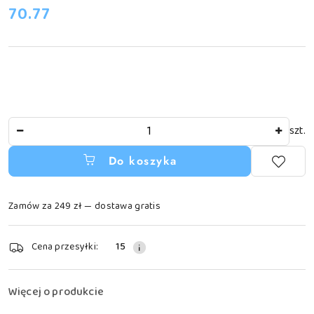
cena:
70.77
Ilość
szt.
Do koszyka
Zamów za 249 zł — dostawa gratis
Dostępność
Cena przesyłki:
15
i
dostawa
Więcej o produkcie