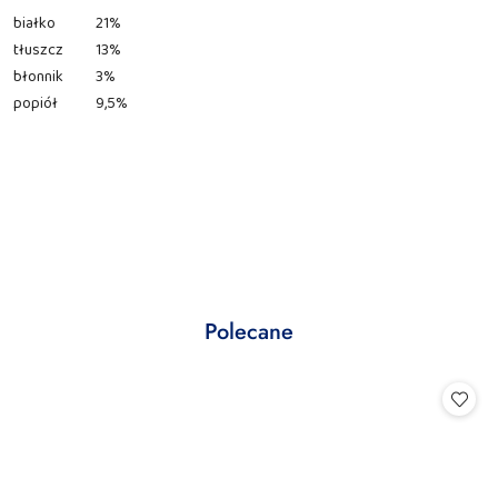
białko
21%
tłuszcz
13%
błonnik
3%
popiół
9,5%
Produkty
Polecane
Pomiń karuzelę produktów
o
statusie: