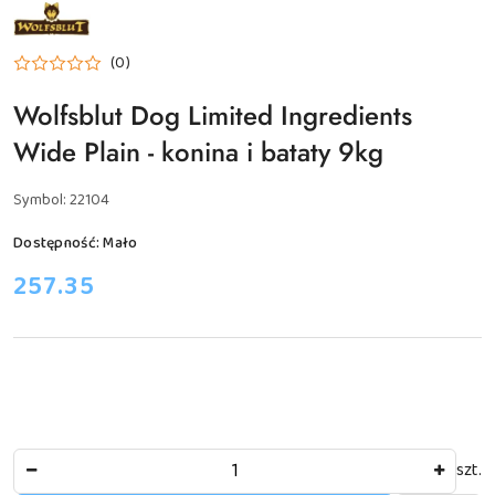
NAZWA
PRODUCENTA:
WOLFSBLUT
(0)
Wolfsblut Dog Limited Ingredients
Wide Plain - konina i bataty 9kg
Symbol:
22104
Dostępność:
Mało
cena:
257.35
Ilość
szt.