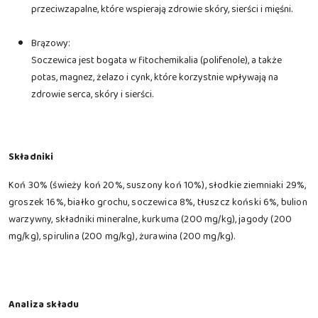
przeciwzapalne, które wspierają zdrowie skóry, sierści i mięśni.
Brązowy:
Soczewica jest bogata w fitochemikalia (polifenole), a także
potas, magnez, żelazo i cynk, które korzystnie wpływają na
zdrowie serca, skóry i sierści.
Składniki
Koń 30% (świeży koń 20%, suszony koń 10%), słodkie ziemniaki 29%,
groszek 16%, białko grochu, soczewica 8%, tłuszcz koński 6%, bulion
warzywny, składniki mineralne, kurkuma (200 mg/kg), jagody (200
mg/kg), spirulina (200 mg/kg), żurawina (200 mg/kg).
Analiza składu