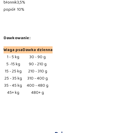
błonnik
3,5%
popiół
10%
Dawkowanie:
Waga psa
Dawka dzienna
1 - 5 kg
30 - 90 g
5 -15 kg
90 - 210 g
15 - 25 kg
210 - 310 g
25 - 35 kg
310 - 400 g
35 - 45 kg
400 - 480 g
45+ kg
480+ g