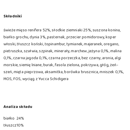
Składniki
świeże mięso renifera 52%, słodkie ziemniaki 25%, suszona konina,
białko grochu, dynia 3%, pasternak, przecier pomidorowy, koper
włoski, tłuszcz koński, topinambur, tymianek, majeranek, oregano,
pietruszka, szałwia, szpinak, minerały, marchew, jeżyna 0,1%, malina
0,1%, czarna jagoda 0,1%, czarna porzeczka, bez czarny, aronia, algi
morskie, siemię lniane, burak, fasola zielona, pokrzywa, głóg, żeń-
szeń, mięta pieprzowa, aksamitka, borówka brusznica, mniszek 0,1%,
MOS, FOS, wyciąg z Yucca Schidigera
Analiza składu
białko
24%
tłuszcz
10%