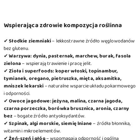
Wspierająca zdrowie kompozycja roślinna
✔
Słodkie ziemniaki
– lekkostrawne źródło węglowodanów
bez glutenu.
✔
Warzywa: dynia, pasternak, marchew, burak, fasola
zielona
– wspierają trawienie i pracę jelit.
✔
Zioła i superfoods: koper włoski, topinambur,
tymianek, oregano, pietruszka, mięta, aksamitka,
mniszek lekarski
– naturalne wsparcie układu pokarmowego
i odporności.
✔
Owoce jagodowe: jeżyna, malina, czarna jagoda,
czarna porzeczka, borówka brusznica, aronia, czarny
bez
– bogate źródło antyoksydantów.
✔
Szpinak, algi morskie, siemię lniane
– źródła błonnika,
witamin i mikroelementów.
✔
Żeń-szeń i głóg
– wspomagają odporność i ogólną