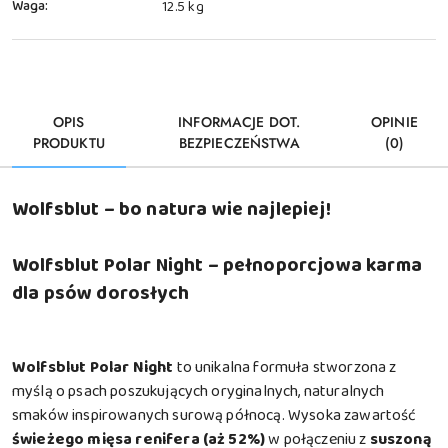
Waga:
12.5 kg
OPIS
INFORMACJE DOT.
OPINIE
PRODUKTU
BEZPIECZEŃSTWA
(0)
Wolfsblut – bo natura wie najlepiej!
Wolfsblut Polar Night – pełnoporcjowa karma
dla psów dorosłych
Wolfsblut Polar Night
to unikalna formuła stworzona z
myślą o psach poszukujących oryginalnych, naturalnych
smaków inspirowanych surową północą. Wysoka zawartość
świeżego mięsa renifera (aż 52%)
w połączeniu z
suszoną