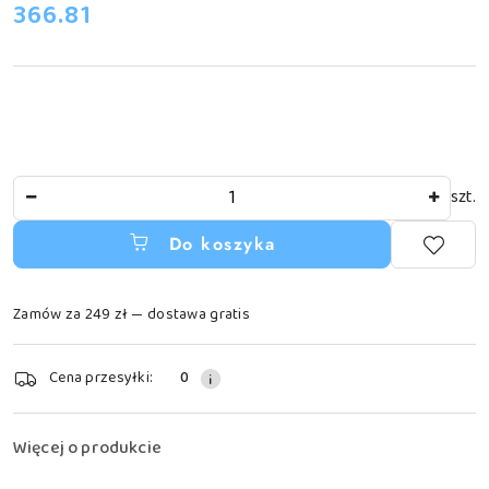
cena:
366.81
Ilość
szt.
Do koszyka
Zamów za 249 zł — dostawa gratis
Dostępność
Cena przesyłki:
0
i
dostawa
Więcej o produkcie