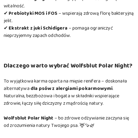
witalność.
✔
Prebiotyki MOS i FOS
– wspierają zdrową florę bakteryjną
jelit.
✔
Ekstrakt z juki Schidigera
– pomaga ograniczyć
nieprzyjemny zapach odchodów.
Dlaczego warto wybrać Wolfsblut Polar Night?
To wyjątkowa karma oparta na mięsie renifera – doskonała
alternatywa
dla psów z alergiami pokarmowymi
.
Naturalna, bezzbożowa i bogata w składniki wspierające
zdrowie, łączy siłę dziczyzny z mądrością natury.
Wolfsblut Polar Night
– bo zdrowe odżywianie zaczyna się
od zrozumienia natury Twojego psa. 🦌🍠🌿