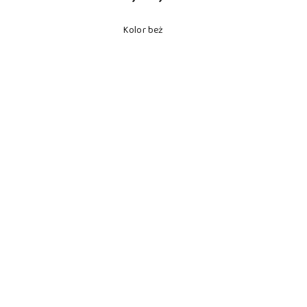
Kolor beż
Pomiń karuzelę produktów