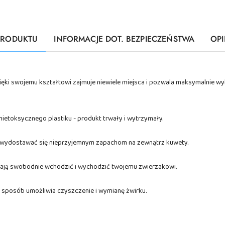
PRODUKTU
INFORMACJE DOT. BEZPIECZEŃSTWA
OPI
 dzięki swojemu kształtowi zajmuje niewiele miejsca i pozwala maksymalnie 
nietoksycznego plastiku - produkt trwały i wytrzymały.
la wydostawać się nieprzyjemnym zapachom na zewnątrz kuwety.
lają swobodnie wchodzić i wychodzić twojemu zwierzakowi.
sposób umożliwia czyszczenie i wymianę żwirku.