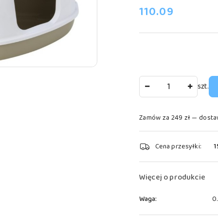
cena:
110.09
Ilość
szt.
Zamów za 249 zł — dosta
Dostępność
Cena przesyłki:
1
i
dostawa
Więcej o produkcie
Waga:
0