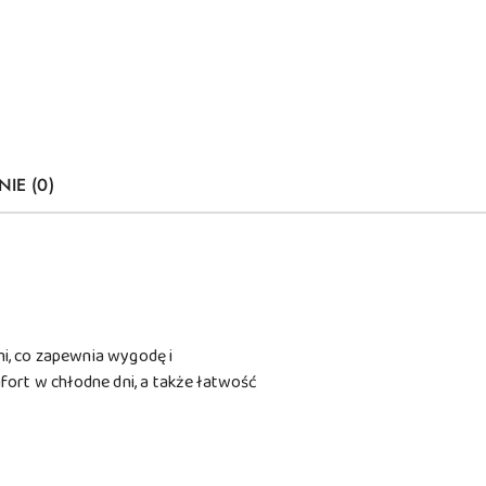
NIE (0)
i, co zapewnia wygodę i
ort w chłodne dni, a także łatwość