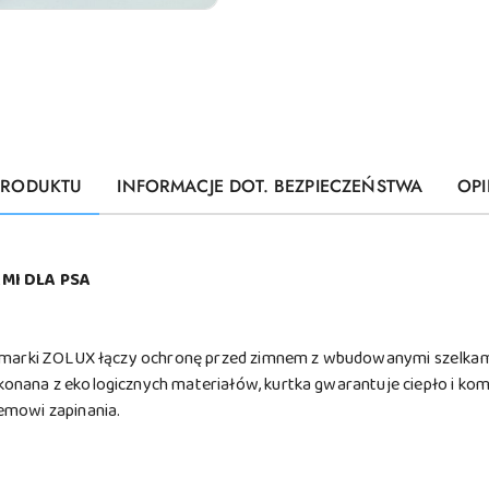
PRODUKTU
INFORMACJE DOT. BEZPIECZEŃSTWA
OPI
MI DLA PSA
 marki ZOLUX łączy ochronę przed zimnem z wbudowanymi szelkam
nana z ekologicznych materiałów, kurtka gwarantuje ciepło i komf
emowi zapinania.