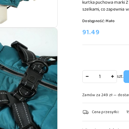
kurtka puchowa marki 
szelkami, co zapewnia w
Dostępność:
Mało
cena:
91.49
Ilość
szt.
Zamów za 249 zł — dosta
Dostępność
Cena przesyłki:
1
i
dostawa