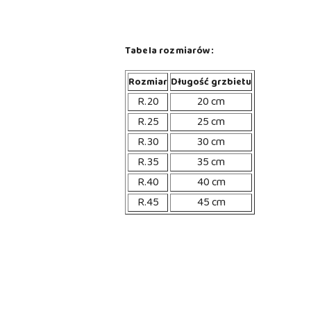
Tabela rozmiarów:
Rozmiar
Długość grzbietu
R.20
20 cm
R.25
25 cm
R.30
30 cm
R.35
35 cm
R.40
40 cm
R.45
45 cm
Pomiń karuzelę produktów