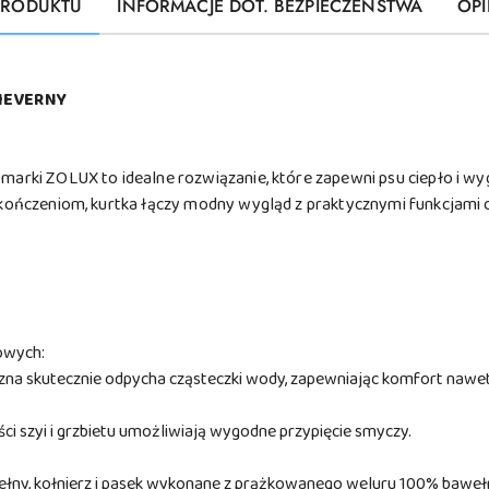
PRODUKTU
INFORMACJE DOT. BEZPIECZEŃSTWA
OPI
HEVERNY
 marki ZOLUX to idealne rozwiązanie, które zapewni psu ciepło i w
wykończeniom, kurtka łączy modny wygląd z praktycznymi funkcjami 
owych:
na skutecznie odpycha cząsteczki wody, zapewniając komfort nawe
i szyi i grzbietu umożliwiają wygodne przypięcie smyczy.
łny, kołnierz i pasek wykonane z prążkowanego weluru 100% baweł