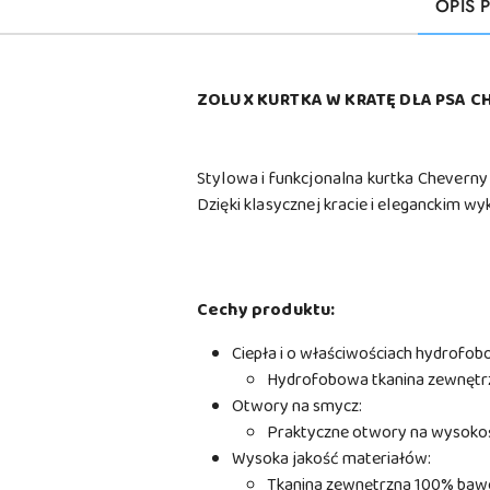
OPIS 
ZOLUX KURTKA W KRATĘ DLA PSA C
Stylowa i funkcjonalna kurtka Cheverny
Dzięki klasycznej kracie i eleganckim 
Cechy produktu:
Ciepła i o właściwościach hydrofob
Hydrofobowa tkanina zewnętrz
Otwory na smycz:
Praktyczne otwory na wysokośc
Wysoka jakość materiałów:
Tkanina zewnętrzna 100% bawe