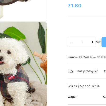
cena:
71.80
Ilość
szt.
Zamów za 249 zł — dosta
Dostępność
Cena przesyłki:
1
i
dostawa
Więcej o produkcie
Waga:
0