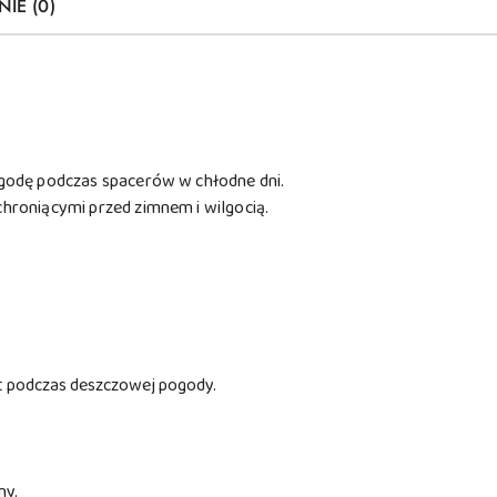
NIE (0)
ygodę podczas spacerów w chłodne dni.
chroniącymi przed zimnem i wilgocią.
t podczas deszczowej pogody.
ny.