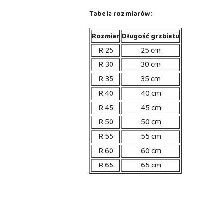
Tabela rozmiarów:
Rozmiar
Długość grzbietu
R.25
25 cm
R.30
30 cm
R.35
35 cm
R.40
40 cm
R.45
45 cm
R.50
50 cm
R.55
55 cm
R.60
60 cm
R.65
65 cm