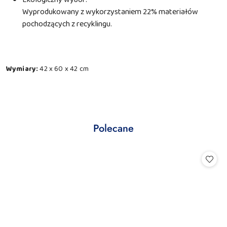
Wyprodukowany z wykorzystaniem 22% materiałów
pochodzących z recyklingu.
Wymiary:
42 x 60 x 42 cm
Produkty
Polecane
Pomiń karuzelę produktów
o
statusie: